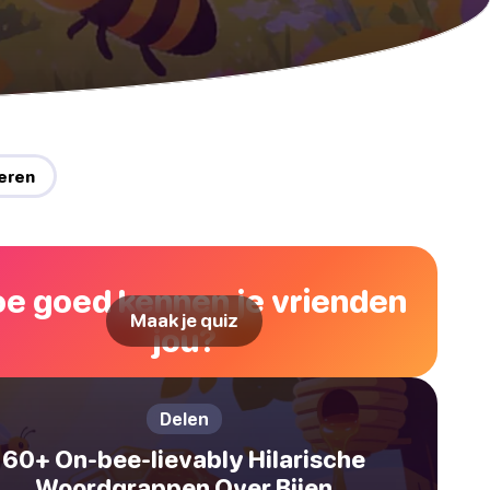
eren
e goed kennen je vrienden
Maak je quiz
jou?
Delen
60+ On-bee-lievably Hilarische
Woordgrappen Over Bijen