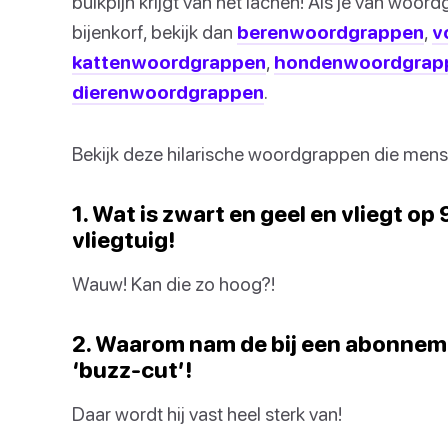
buikpijn krijgt van het lachen! Als je van woo
bijenkorf, bekijk dan
berenwoordgrappen
,
v
kattenwoordgrappen
,
hondenwoordgrap
dierenwoordgrappen
.
Bekijk deze hilarische woordgrappen die mens
1. Wat is zwart en geel en vliegt op
vliegtuig!
Wauw! Kan die zo hoog?!
2. Waarom nam de bij een abonnem
‘buzz-cut’!
Daar wordt hij vast heel sterk van!