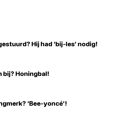
estuurd? Hij had ‘bij-les’ nodig!
n bij? Honingbal!
edingmerk? ‘Bee-yoncé’!