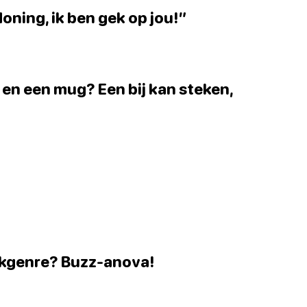
Honing, ik ben gek op jou!”
j en een mug? Een bij kan steken,
iekgenre? Buzz-anova!