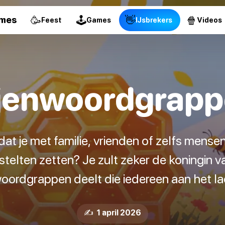
🥳
🕹
👋
🍿
ames
Feest
Games
IJsbrekers
Videos
jenwoordgrap
dat je met familie, vrienden of zelfs mense
telten zetten? Je zult zeker de koningin van 
oordgrappen deelt die iedereen aan het l
✍️ 1 april 2026