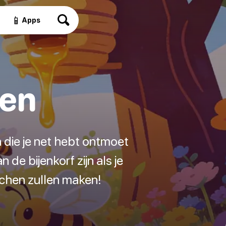
📱
Apps
pen
n die je net hebt ontmoet
de bijenkorf zijn als je
achen zullen maken!