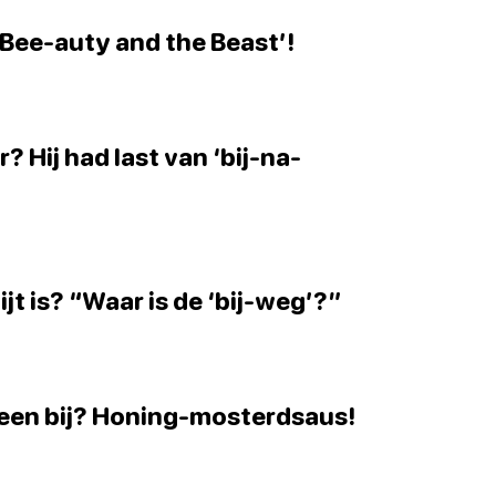
? ‘Bee-auty and the Beast’!
? Hij had last van ‘bij-na-
ijt is? “Waar is de ‘bij-weg’?”
n een bij? Honing-mosterdsaus!