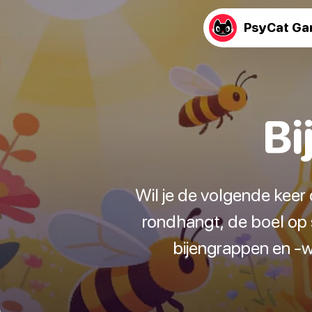
PsyCat G
Bi
Wil je de volgende keer 
rondhangt, de boel op s
bijengrappen en -w