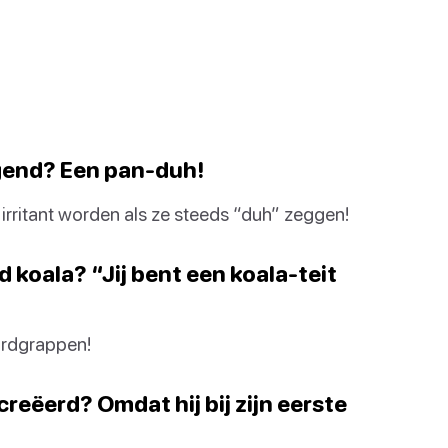
igend? Een pan-duh!
e irritant worden als ze steeds “duh” zeggen!
d koala? “Jij bent een koala-teit
ordgrappen!
reëerd? Omdat hij bij zijn eerste