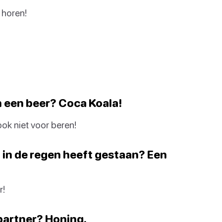
 horen!
an een beer? Coca Koala!
ook niet voor beren!
g in de regen heeft gestaan? Een
r!
partner? Honing.