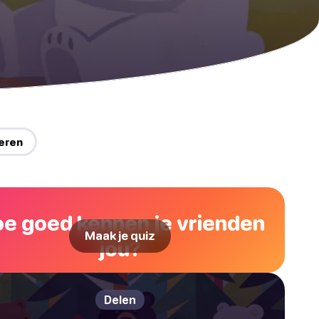
eren
e goed kennen je vrienden
Maak je quiz
jou?
Delen