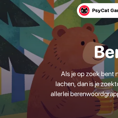
PsyCat G
Be
Als je op zoek bent
lachen, dan is je zoekt
allerlei berenwoordgrap