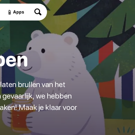
📱
Apps
pen
aten brullen van het
en gevaarlijk, we hebben
aken! Maak je klaar voor