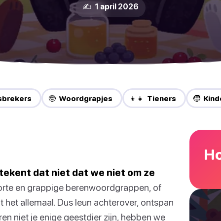
✍️ 1 april 2026
Jsbrekers
🤓 Woordgrapjes
👦👧 Tieners
🧒 Kind
Ho
tekent dat niet dat we niet om ze
korte en grappige berenwoordgrappen, of
ft het allemaal. Dus leun achterover, ontspan
n niet je enige geestdier zijn, hebben we