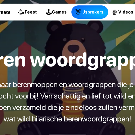
🥳
🕹
👋
🍿
ames
Feest
Games
IJsbrekers
Videos
ren woordgrap
 naar berenmoppen en woordgrappen die je l
ocht voorbij! Van schattig en lief tot wild 
pen verzameld die je eindeloos zullen verm
wat wild hilarische berenwoordgrappen!