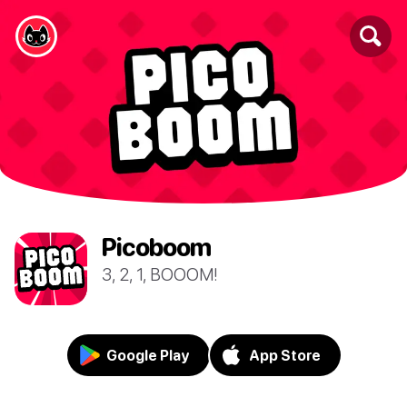
Picoboom
3, 2, 1, BOOOM!
Google Play
App Store