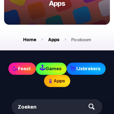
Apps
Home
Apps
Picoboom
🕹
🥳
👋
Feest
Games
IJsbrekers
📱
Apps
Zoeken