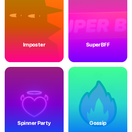
Imposter
SuperBFF
Spinner Party
Gossip