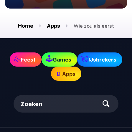
Home
Apps
Wie zou als eerst
🕹
🥳
👋
Feest
Games
IJsbrekers
📱
Apps
Zoeken