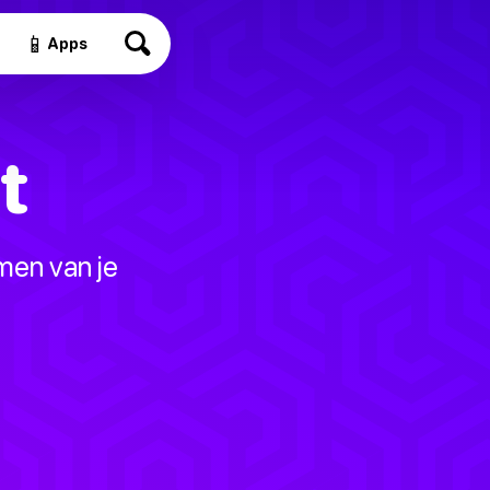
📱
Apps
t
men van je