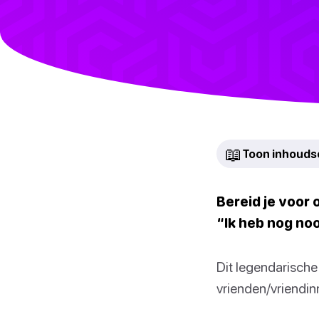
📖
Toon inhoud
Bereid je voor 
“Ik heb nog noo
Dit legendarische 
vrienden/vriendin