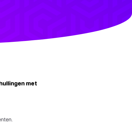
thullingen met
enten.