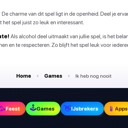
!
De charme van dit spel ligt in de openheid. Deel je erv
het spel juist zo leuk en interessant.
ate!
Als alcohol deel uitmaakt van jullie spel, is het bela
nen en te respecteren. Zo blijft het spel leuk voor iedere
Home
Games
Ik heb nog nooit
🕹
🥳
👋
📱
Feest
Games
IJsbrekers
Apps