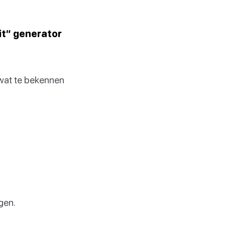
it” generator
d wat te bekennen
gen.