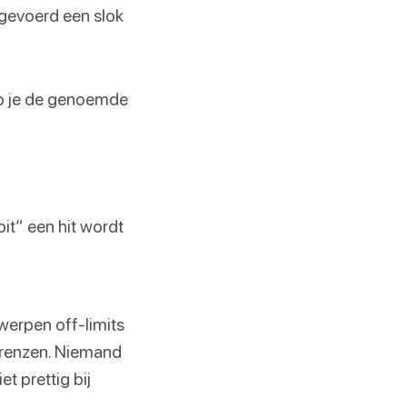
tgevoerd een slok
eb je de genoemde
oit” een hit wordt
werpen off-limits
 grenzen. Niemand
t prettig bij