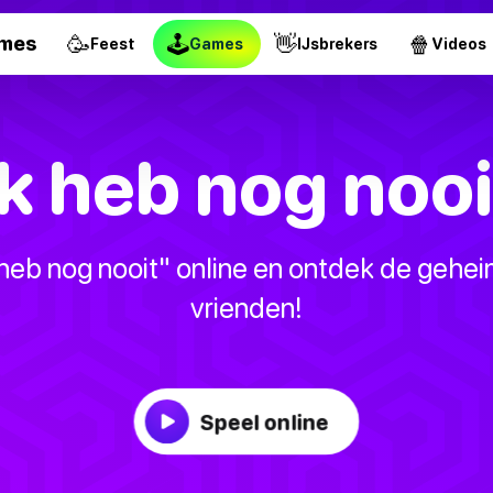
🥳
🕹
👋
🍿
ames
Feest
Games
IJsbrekers
Videos
Ik heb nog nooi
 heb nog nooit" online en ontdek de gehei
vrienden!
Speel online