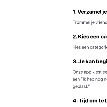
1. Verzamel j
Trommel je vriend
2. Kies een c
Kies een categorie
3. Je kan beg
Onze app kiest ee
een “Ik heb nog n
geplast.”
4. Tijd om te