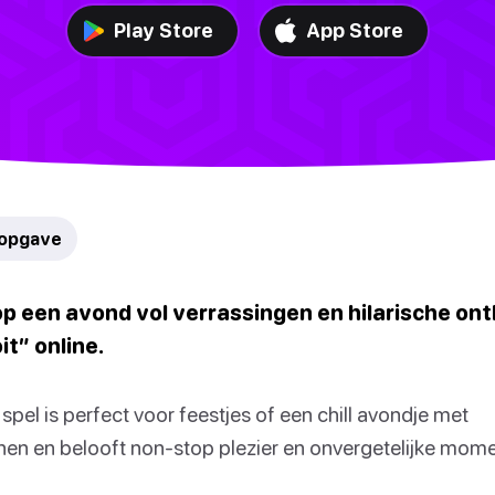
Play Store
App Store
sopgave
op een avond vol verrassingen en hilarische on
it” online.
spel is perfect voor feestjes of een chill avondje met
nen en belooft non-stop plezier en onvergetelijke mom