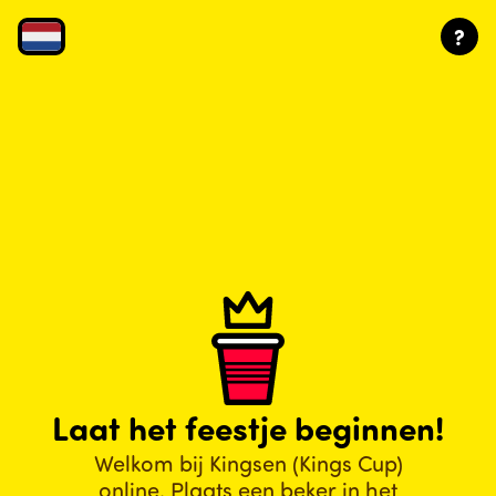
?
Nederlands
English
Deutsch
9
♠
Español
4
Français
♣
Italiano
10
Rijm- of merkkaart
♠
Laat het feestje beginnen!
Verzin een woord! Iedere speler
Português
moet hier een aansluitend woord
Welkom bij Kingsen (Kings Cup)
4 slokken
op roepen.
Pусский
online. Plaats een beker in het