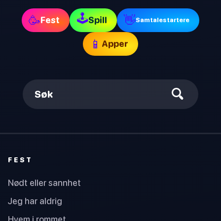
🕹
🥳
👋
Fest
Spill
Samtalestartere
📱
Apper
Søk
FEST
Nødt eller sannhet
Jeg har aldrig
Hvem i rommet