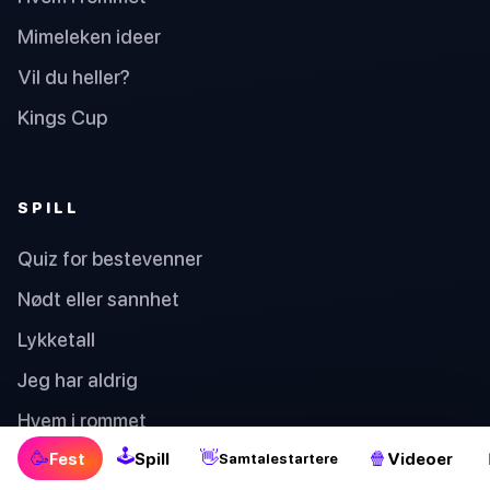
Mimeleken ideer
Vil du heller?
Kings Cup
SPILL
Quiz for bestevenner
Nødt eller sannhet
Lykketall
Jeg har aldrig
Hvem i rommet
🕹
🥳
👋
🍿
Fest
Spill
Videoer
Kjærlighetskalkulator
Samtalestartere