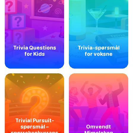
Trivia Questions
Trivia-spørsmål
for Kids
for voksne
Trivial Pursuit-
spørsmål –
Omvendt
spørrekonkurrans
Mimeleken