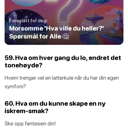
Foreslått for deg:
Morsomme 'Hva ville du heller?'
Spørsmål for Alle 🤔
59. Hva om hver gang du lo, endret det
tonehøyde?
Hvem trenger vel en latterkule når du har din egen
symfoni?
60. Hva om du kunne skape en ny
iskrem-smak?
Ske opp fantasien din!