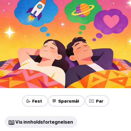
🥳 Fest
💬 Spørsmål
❤️‍🔥 Par
📖
Vis innholdsfortegnelsen