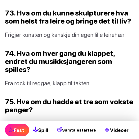
73. Hva om du kunne skulpturere hva
som helst fra leire og bringe det til liv?
Frigjør kunsten og kanskje din egen lille leirehær!
74. Hva om hver gang du klappet,
endret du musikksjangeren som
spilles?
Fra rock til reggae, klapp til takten!
75. Hva om du hadde et tre som vokste
penger?
Cash inn på det grønne, bokstavelig talt!
🕹
🥳
👋
🍿
Fest
Spill
Videoer
Samtalestartere