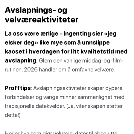
Avslapnings- og
velværeaktiviteter
La oss være ærlige – ingenting sier «jeg
elsker deg» like mye som å unnslippe
kaoset i hverdagen for litt kvalitetstid med
avslapning.
Glem den vanlige middag-og-film-
rutinen; 2026 handler om å omfavne velvære.
Profftips
: Avslapningsaktiviteter skaper dypere
forbindelser og varige minner sammenlignet med
tradisjonelle datekvelder. (Ja, vitenskapen støtter
dette!)
Her er hva som gjør velvære-dater til absolutte