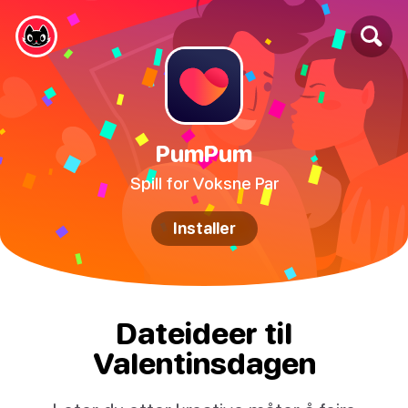
PumPum
Spill for Voksne Par
Installer
Dateideer til
Valentinsdagen