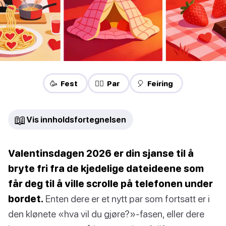
🥳 Fest
❤️‍🔥 Par
🎈 Feiring
📖
Vis innholdsfortegnelsen
Valentinsdagen 2026 er din sjanse til å
bryte fri fra de kjedelige dateideene som
får deg til å ville scrolle på telefonen under
bordet.
Enten dere er et nytt par som fortsatt er i
den klønete «hva vil du gjøre?»-fasen, eller dere