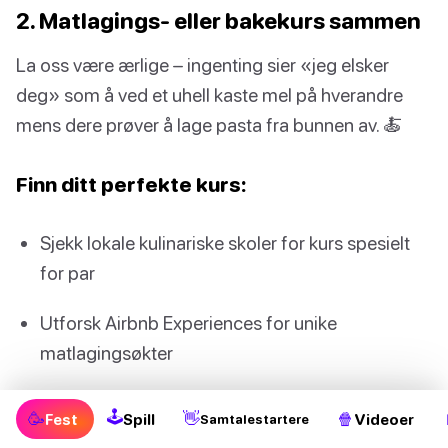
2. Matlagings- eller bakekurs sammen
La oss være ærlige – ingenting sier «jeg elsker
deg» som å ved et uhell kaste mel på hverandre
mens dere prøver å lage pasta fra bunnen av. 🍝
Finn ditt perfekte kurs:
Sjekk lokale kulinariske skoler for kurs spesielt
for par
Utforsk Airbnb Experiences for unike
matlagingsøkter
Utforsk virtuelle alternativer hvis du føler deg lat
🕹
🥳
👋
🍿
Fest
Spill
Videoer
Samtalestartere
(hei, ingen dom)