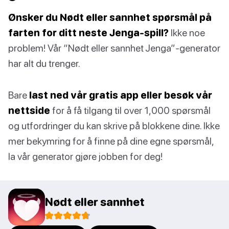
Ønsker du Nødt eller sannhet spørsmål på
farten for ditt neste Jenga-spill?
Ikke noe
problem! Vår “Nødt eller sannhet Jenga”-generator
har alt du trenger.
Bare
last ned vår gratis app eller besøk vår
nettside
for å få tilgang til over 1,000 spørsmål
og utfordringer du kan skrive på blokkene dine. Ikke
mer bekymring for å finne på dine egne spørsmål,
la vår generator gjøre jobben for deg!
Nødt eller sannhet