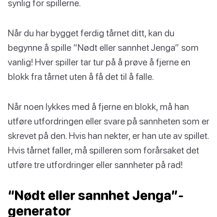
synlig for spillerne.
Når du har bygget ferdig tårnet ditt, kan du
begynne å spille “Nødt eller sannhet Jenga” som
vanlig! Hver spiller tar tur på å prøve å fjerne en
blokk fra tårnet uten å få det til å falle.
Når noen lykkes med å fjerne en blokk, må han
utføre utfordringen eller svare på sannheten som er
skrevet på den. Hvis han nekter, er han ute av spillet.
Hvis tårnet faller, må spilleren som forårsaket det
utføre tre utfordringer eller sannheter på rad!
“Nødt eller sannhet Jenga”-
generator