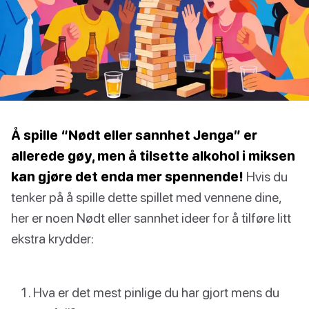
Å spille “Nødt eller sannhet Jenga” er
allerede gøy, men å tilsette alkohol i miksen
kan gjøre det enda mer spennende!
Hvis du
tenker på å spille dette spillet med vennene dine,
her er noen Nødt eller sannhet ideer for å tilføre litt
ekstra krydder:
Hva er det mest pinlige du har gjort mens du