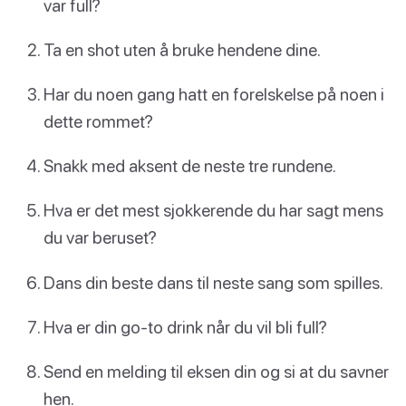
var full?
Ta en shot uten å bruke hendene dine.
Har du noen gang hatt en forelskelse på noen i
dette rommet?
Snakk med aksent de neste tre rundene.
Hva er det mest sjokkerende du har sagt mens
du var beruset?
Dans din beste dans til neste sang som spilles.
Hva er din go-to drink når du vil bli full?
Send en melding til eksen din og si at du savner
hen.