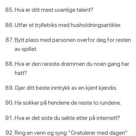
Hva er ditt mest uvanlige talent?
Utfør et trylletriks med husholdningsartikler.
Bytt plass med personen overfor deg for resten
av spillet.
Hva er den rareste drømmen du noen gang har
hatt?
Gjør ditt beste inntrykk av en kjent kjendis.
Ha sokker på hendene de neste to rundene.
Hva er det siste du søkte etter på internett?
Ring en venn og syng “Gratulerer med dagen”