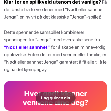
Klar for en spillkveld utenom det vanlige?
Få
det beste fra to verdener med “Nødt eller sannhet
Jenga”, en ny vri på det klassiske “Jenga”-spillet!
Dette spennende samspillet kombinerer
spenningen fra “Jenga” med overraskelsene fra
“Nødt eller sannhet”
for å skape en minneverdig
opplevelse. Enten det er med venner eller familie, er
“Nødt eller sannhet Jenga” garantert å få alle til å le
og ha det kjempegøy!
Hvor godt kjenner
Lag quizen din
vennene dine deg?