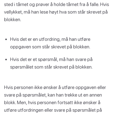
sted i tårnet og prøver å holde tårnet fra å falle. Hvis
vellykket, må han lese høyt hva som står skrevet på
blokken.
Hvis det er en utfordring, må han utføre
oppgaven som står skrevet på blokken.
Hvis det er et spørsmål, må han svare på
spørsmålet som står skrevet på blokken.
Hvis personen ikke ønsker å utføre oppgaven eller
svare på spørsmålet, kan han trekke ut en annen
blokk. Men, hvis personen fortsatt ikke ønsker å
utføre utfordringen eller svare på spørsmålet på