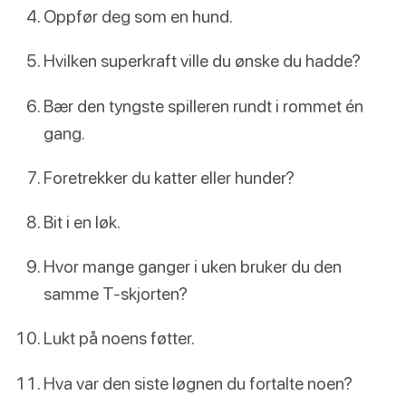
Oppfør deg som en hund.
Hvilken superkraft ville du ønske du hadde?
Bær den tyngste spilleren rundt i rommet én
gang.
Foretrekker du katter eller hunder?
Bit i en løk.
Hvor mange ganger i uken bruker du den
samme T-skjorten?
Lukt på noens føtter.
Hva var den siste løgnen du fortalte noen?