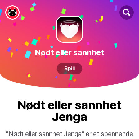
Nødt eller sannhet
Spill
Nødt eller sannhet
Jenga
"Nødt eller sannhet Jenga" er et spennende