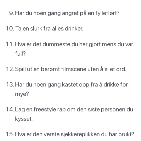
Har du noen gang angret på en fylleflørt?
Ta en slurk fra alles drinker.
Hva er det dummeste du har gjort mens du var
full?
Spill ut en berømt filmscene uten å si et ord.
Har du noen gang kastet opp fra å drikke for
mye?
Lag en freestyle rap om den siste personen du
kysset.
Hva er den verste sjekkereplikken du har brukt?