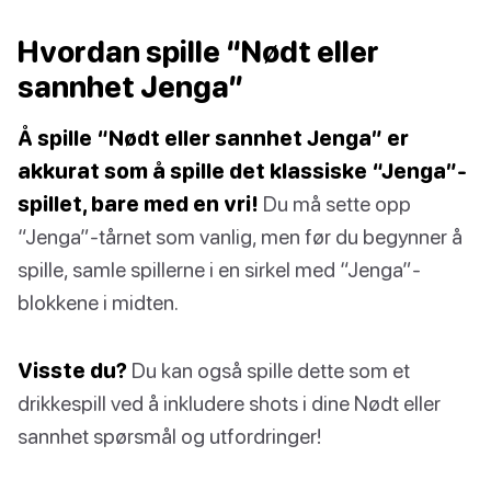
Hvordan spille “Nødt eller
sannhet Jenga”
Å spille “Nødt eller sannhet Jenga” er
akkurat som å spille det klassiske “Jenga”-
spillet, bare med en vri!
Du må sette opp
“Jenga”-tårnet som vanlig, men før du begynner å
spille, samle spillerne i en sirkel med “Jenga”-
blokkene i midten.
Visste du?
Du kan også spille dette som et
drikkespill ved å inkludere shots i dine Nødt eller
sannhet spørsmål og utfordringer!