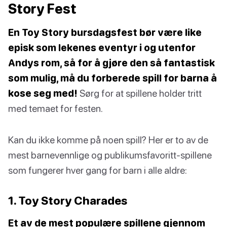
Story Fest
En Toy Story bursdagsfest bør være like
episk som lekenes eventyr i og utenfor
Andys rom, så for å gjøre den så fantastisk
som mulig, må du forberede spill for barna å
kose seg med!
Sørg for at spillene holder tritt
med temaet for festen.
Kan du ikke komme på noen spill? Her er to av de
mest barnevennlige og publikumsfavoritt-spillene
som fungerer hver gang for barn i alle aldre:
1. Toy Story Charades
Et av de mest populære spillene gjennom