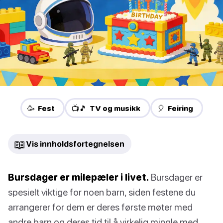
🥳 Fest
📺🎵 TV og musikk
🎈 Feiring
📖
Vis innholdsfortegnelsen
Bursdager er milepæler i livet.
Bursdager er
spesielt viktige for noen barn, siden festene du
arrangerer for dem er deres første møter med
andre barn og deres tid til å virkelig mingle med