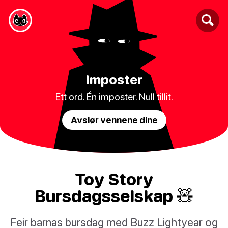
Imposter
Ett ord. Én imposter. Null tillit.
Avslør vennene dine
Toy Story
Bursdagsselskap 🧸
Feir barnas bursdag med Buzz Lightyear og