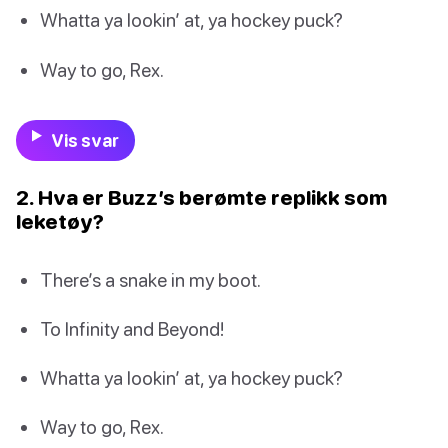
Whatta ya lookin’ at, ya hockey puck?
Way to go, Rex.
Vis svar
2. Hva er Buzz’s berømte replikk som
leketøy?
There’s a snake in my boot.
To Infinity and Beyond!
Whatta ya lookin’ at, ya hockey puck?
Way to go, Rex.