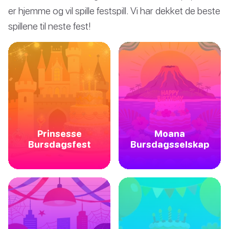
er hjemme og vil spille festspill. Vi har dekket de beste
spillene til neste fest!
Prinsesse
Moana
Bursdagsfest
Bursdagsselskap