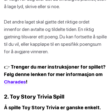
å lage lyd, skrive eller si noe.
Det andre laget skal gjette det riktige ordet
innenfor den avtalte og tildelte tiden. En riktig
gjetning tilsvarer ett poeng. Du kan fortsette å spille
til du vil, eller kappløpe til en spesifikk poengsum
for å avgjøre vinneren.
👉 Trenger du mer instruksjoner for spillet?
Følg denne lenken for mer informasjon om
Charades
!
2. Toy Story Trivia Spill
Å spille Toy Story Trivia er ganske enkelt.