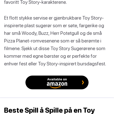
favoritt Toy Story-karakterene.
Et flott stykke servise er gjenbrukbare Toy Story-
inspirerte plast sugerør som er søte, fargerike og
har små Woody, Buzz, Herr Potetgull og de små
Pizza Planet-romvesenene som er så berømte i
filmene. Sjekk ut disse Toy Story Sugerørene som
kommer med egne børster og er perfekte for
enhver fest eller Toy Story-inspirert bursdagsfest.
Available on
Beste Spill å Spille på en Toy