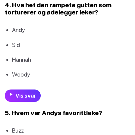
4. Hva het den rampete gutten som
torturerer og ødelegger leker?
Andy
Sid
Hannah
Woody
Vis svar
5. Hvem var Andys favorittleke?
Buzz