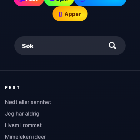
📱
Apper
Søk
FEST
Nødt eller sannhet
Jeg har aldrig
Hvem i rommet
Mimeleken ideer