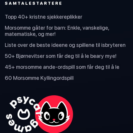
SAMTALESTARTERE
Topp 40+ kristne sjekkereplikker
Morsomme gåter for barn: Enkle, vanskelige,
matematiske, og mer!
Liste over de beste ideene og spillene til isbryteren
50+ Bjørnevitser som får deg til å le beary mye!
45+ morsomme ande-ordspill som får deg til å le
60 Morsomme Kyllingordspill