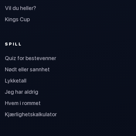
Vil du heller?
Kings Cup
SPILL
Quiz for bestevenner
Nødt eller sannhet
Lykketall
Jeg har aldrig
Hvem i rommet
Kjærlighetskalkulator