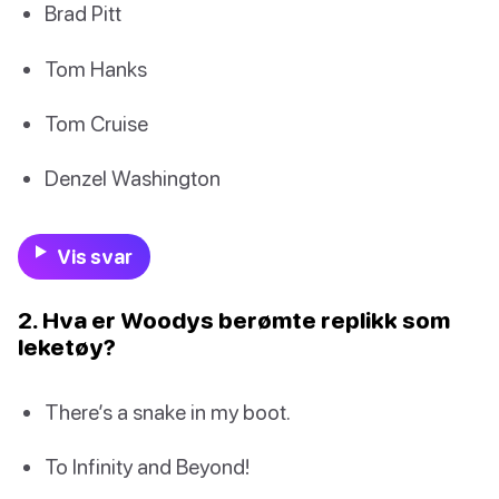
Brad Pitt
Tom Hanks
Tom Cruise
Denzel Washington
Vis svar
2. Hva er Woodys berømte replikk som
leketøy?
There’s a snake in my boot.
To Infinity and Beyond!