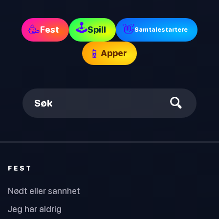
🕹
🥳
👋
Fest
Spill
Samtalestartere
📱
Apper
Søk
FEST
Nødt eller sannhet
Jeg har aldrig