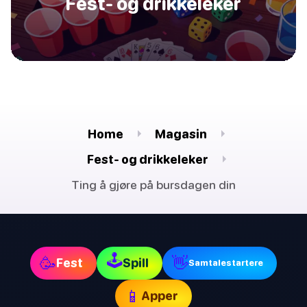
Fest- og drikkeleker
Home
Magasin
Fest- og drikkeleker
Ting å gjøre på bursdagen din
🕹
🥳
👋
Fest
Spill
Samtalestartere
📱
Apper