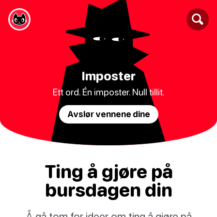
Imposter
Ett ord. Én imposter. Null tillit.
Avslør vennene dine
Ting å gjøre på
bursdagen din
Å gå tom for ideer om ting å gjøre på