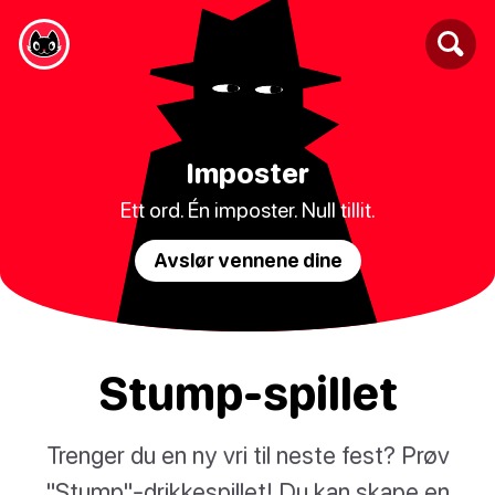
Imposter
Ett ord. Én imposter. Null tillit.
Avslør vennene dine
Stump-spillet
Trenger du en ny vri til neste fest? Prøv
"Stump"-drikkespillet! Du kan skape en