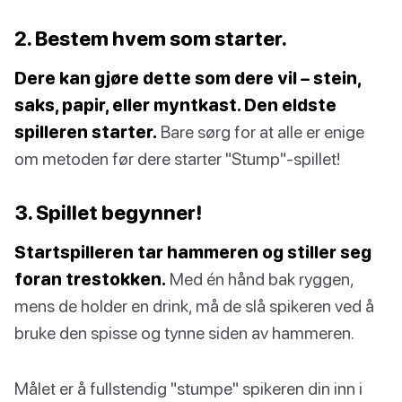
2. Bestem hvem som starter.
Dere kan gjøre dette som dere vil – stein,
saks, papir, eller myntkast. Den eldste
spilleren starter.
Bare sørg for at alle er enige
om metoden før dere starter "Stump"-spillet!
3. Spillet begynner!
Startspilleren tar hammeren og stiller seg
foran trestokken.
Med én hånd bak ryggen,
mens de holder en drink, må de slå spikeren ved å
bruke den spisse og tynne siden av hammeren.
Målet er å fullstendig "stumpe" spikeren din inn i