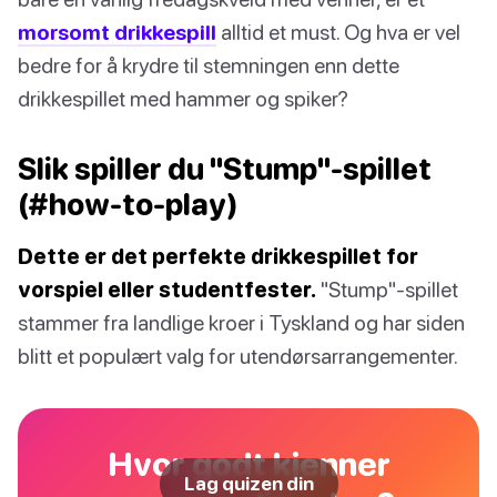
morsomt drikkespill
alltid et must. Og hva er vel
bedre for å krydre til stemningen enn dette
drikkespillet med hammer og spiker?
Slik spiller du "Stump"-spillet
(#how-to-play)
Dette er det perfekte drikkespillet for
vorspiel eller studentfester.
"Stump"-spillet
stammer fra landlige kroer i Tyskland og har siden
blitt et populært valg for utendørsarrangementer.
Hvor godt kjenner
Lag quizen din