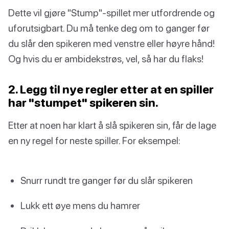
Dette vil gjøre "Stump"-spillet mer utfordrende og
uforutsigbart. Du må tenke deg om to ganger før
du slår den spikeren med venstre eller høyre hånd!
Og hvis du er ambidekstrøs, vel, så har du flaks!
2. Legg til nye regler etter at en spiller
har "stumpet" spikeren sin.
Etter at noen har klart å slå spikeren sin, får de lage
en ny regel for neste spiller. For eksempel:
Snurr rundt tre ganger før du slår spikeren
Lukk ett øye mens du hamrer