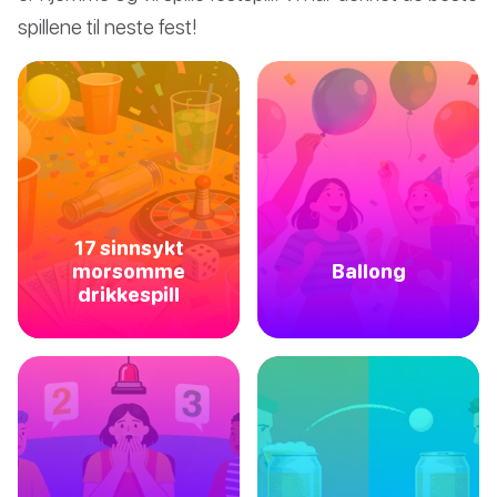
spillene til neste fest!
17 sinnsykt
morsomme
Ballong
drikkespill