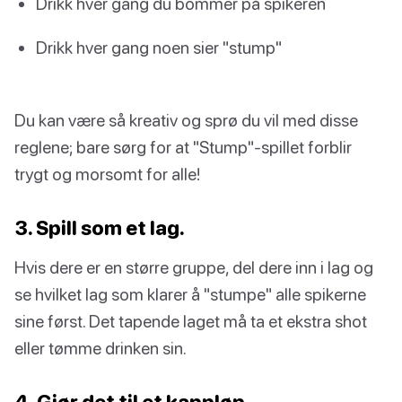
Drikk hver gang du bommer på spikeren
Drikk hver gang noen sier "stump"
Du kan være så kreativ og sprø du vil med disse
reglene; bare sørg for at "Stump"-spillet forblir
trygt og morsomt for alle!
3. Spill som et lag.
Hvis dere er en større gruppe, del dere inn i lag og
se hvilket lag som klarer å "stumpe" alle spikerne
sine først. Det tapende laget må ta et ekstra shot
eller tømme drinken sin.
4. Gjør det til et kappløp.