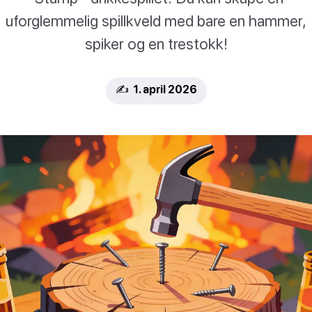
uforglemmelig spillkveld med bare en hammer,
spiker og en trestokk!
✍️ 1. april 2026