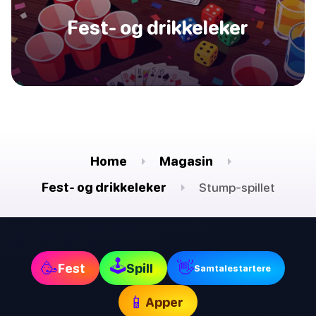
Fest- og drikkeleker
Home
Magasin
Fest- og drikkeleker
Stump-spillet
🕹
🥳
👋
Fest
Spill
Samtalestartere
📱
Apper