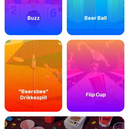
Buzz
Beer Ball
"Beersbee"
Flip Cup
Drikkespill