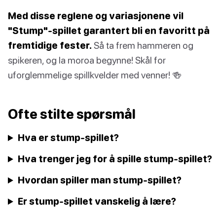
Med disse reglene og variasjonene vil
"Stump"-spillet garantert bli en favoritt på
fremtidige fester.
Så ta frem hammeren og
spikeren, og la moroa begynne! Skål for
uforglemmelige spillkvelder med venner! 🍻
Ofte stilte spørsmål
Hva er stump-spillet?
Hva trenger jeg for å spille stump-spillet?
Hvordan spiller man stump-spillet?
Er stump-spillet vanskelig å lære?