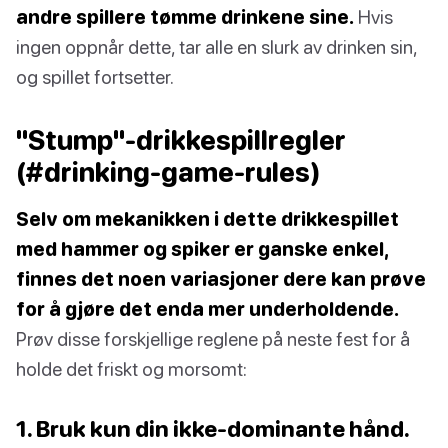
andre spillere tømme drinkene sine.
Hvis
ingen oppnår dette, tar alle en slurk av drinken sin,
og spillet fortsetter.
"Stump"-drikkespillregler
(#drinking-game-rules)
Selv om mekanikken i dette drikkespillet
med hammer og spiker er ganske enkel,
finnes det noen variasjoner dere kan prøve
for å gjøre det enda mer underholdende.
Prøv disse forskjellige reglene på neste fest for å
holde det friskt og morsomt:
1. Bruk kun din ikke-dominante hånd.