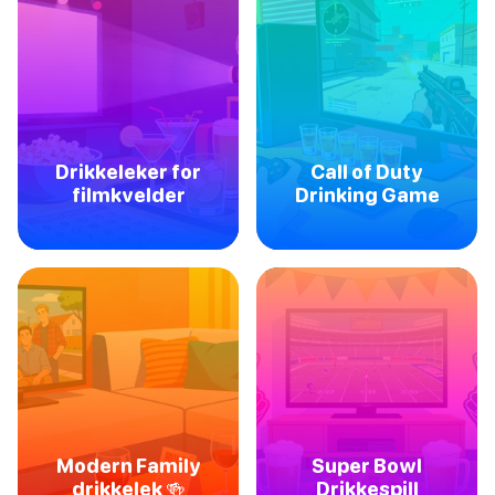
Drikkeleker for
Call of Duty
filmkvelder
Drinking Game
Modern Family
Super Bowl
drikkelek 🍻
Drikkespill