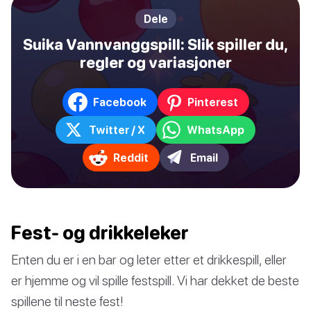
Dele
Suika Vannvanggspill: Slik spiller du,
regler og variasjoner
Facebook
Pinterest
Twitter / X
WhatsApp
Reddit
Email
Fest- og drikkeleker
Enten du er i en bar og leter etter et drikkespill, eller
er hjemme og vil spille festspill. Vi har dekket de beste
spillene til neste fest!