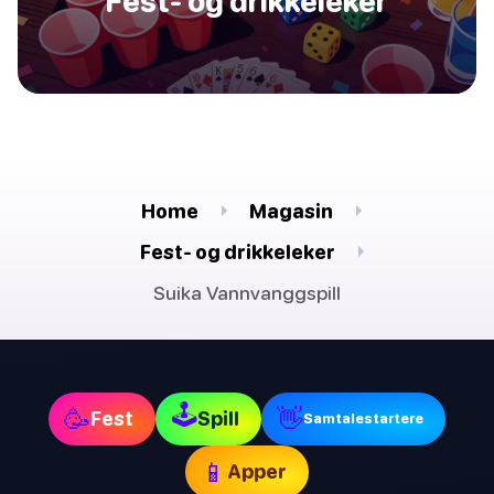
Fest- og drikkeleker
Home
Magasin
Fest- og drikkeleker
Suika Vannvanggspill
🕹
🥳
👋
Fest
Spill
Samtalestartere
📱
Apper