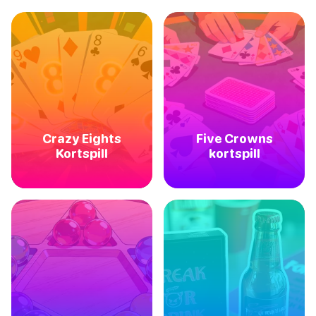
Crazy Eights
Five Crowns
Kortspill
kortspill