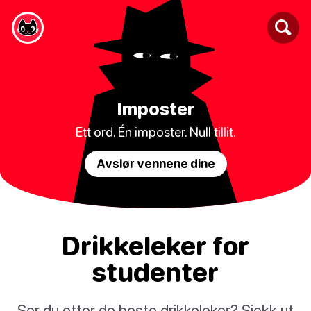
Imposter
Ett ord. Én imposter. Null tillit.
Avslør vennene dine
Drikkeleker for
studenter
Ser du etter de beste drikkeleker? Sjekk ut