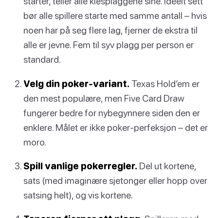
starter, teller alle klesplaggene sine. Ideelt sett
bør alle spillere starte med samme antall – hvis
noen har på seg flere lag, fjerner de ekstra til
alle er jevne. Fem til syv plagg per person er
standard.
Velg din poker-variant.
Texas Hold’em er
den mest populære, men Five Card Draw
fungerer bedre for nybegynnere siden den er
enklere. Målet er ikke poker-perfeksjon – det er
moro.
Spill vanlige pokerregler.
Del ut kortene,
sats (med imaginære sjetonger eller hopp over
satsing helt), og vis kortene.