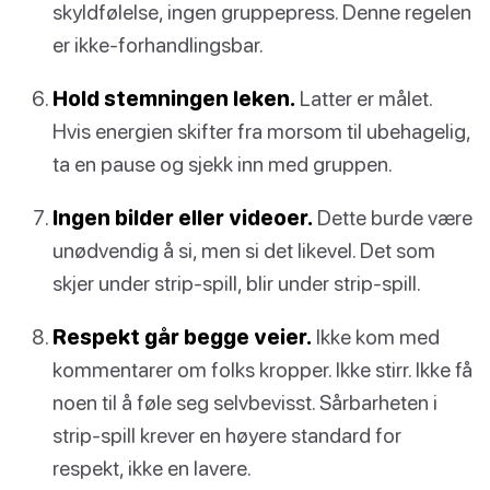
skyldfølelse, ingen gruppepress. Denne regelen
er ikke-forhandlingsbar.
Hold stemningen leken.
Latter er målet.
Hvis energien skifter fra morsom til ubehagelig,
ta en pause og sjekk inn med gruppen.
Ingen bilder eller videoer.
Dette burde være
unødvendig å si, men si det likevel. Det som
skjer under strip-spill, blir under strip-spill.
Respekt går begge veier.
Ikke kom med
kommentarer om folks kropper. Ikke stirr. Ikke få
noen til å føle seg selvbevisst. Sårbarheten i
strip-spill krever en høyere standard for
respekt, ikke en lavere.