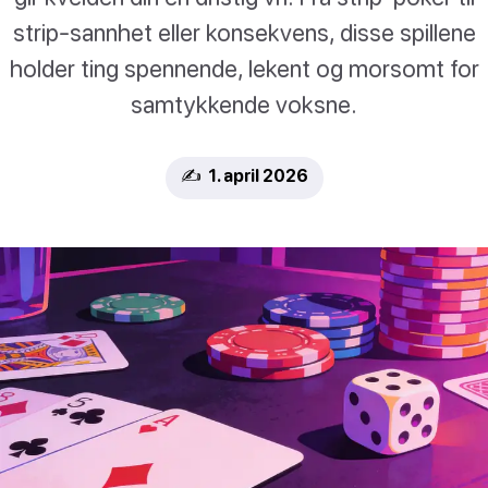
strip-sannhet eller konsekvens, disse spillene
holder ting spennende, lekent og morsomt for
samtykkende voksne.
✍️ 1. april 2026