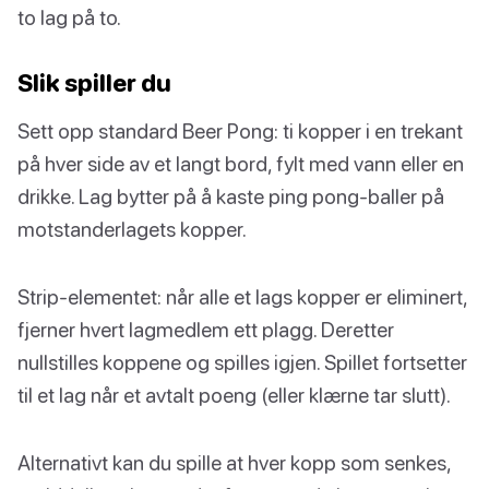
to lag på to.
Slik spiller du
Sett opp standard Beer Pong: ti kopper i en trekant
på hver side av et langt bord, fylt med vann eller en
drikke. Lag bytter på å kaste ping pong-baller på
motstanderlagets kopper.
Strip-elementet: når alle et lags kopper er eliminert,
fjerner hvert lagmedlem ett plagg. Deretter
nullstilles koppene og spilles igjen. Spillet fortsetter
til et lag når et avtalt poeng (eller klærne tar slutt).
Alternativt kan du spille at hver kopp som senkes,