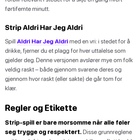
førtifemte minutt.
Strip Aldri Har Jeg Aldri
Spill
Aldri Har Jeg Aldri
med en vri: i stedet for å
drikke, fjerner du et plagg for hver uttalelse som
gjelder deg. Denne versjonen avslører mye om folk
veldig raskt – både gjennom svarene deres og
gjennom hvor raskt (eller sakte) de går tom for
klær.
Regler og Etikette
Strip-spill er bare morsomme når alle føler
seg trygge og respektert.
Disse grunnreglene