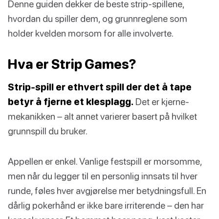
Denne guiden dekker de beste strip-spillene,
hvordan du spiller dem, og grunnreglene som
holder kvelden morsom for alle involverte.
Hva er Strip Games?
Strip-spill er ethvert spill der det å tape
betyr å fjerne et klesplagg.
Det er kjerne-
mekanikken – alt annet varierer basert på hvilket
grunnspill du bruker.
Appellen er enkel. Vanlige festspill er morsomme,
men når du legger til en personlig innsats til hver
runde, føles hver avgjørelse mer betydningsfull. En
dårlig pokerhånd er ikke bare irriterende – den har