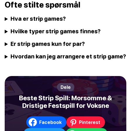
Ofte stilte spørsmål
Hva er strip games?
Hvilke typer strip games finnes?
Er strip games kun for par?
Hvordan kan jeg arrangere et strip game?
Dele
Beste Strip Spill: Morsomme &
Dristige Festspill for Voksne
Facebook
Pinterest