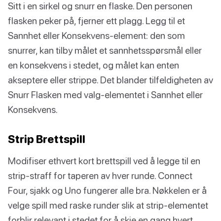
Sitt i en sirkel og snurr en flaske. Den personen
flasken peker på, fjerner ett plagg. Legg til et
Sannhet eller Konsekvens-element: den som
snurrer, kan tilby målet et sannhetsspørsmål eller
en konsekvens i stedet, og målet kan enten
akseptere eller strippe. Det blander tilfeldigheten av
Snurr Flasken med valg-elementet i Sannhet eller
Konsekvens.
Strip Brettspill
Modifiser ethvert kort brettspill ved å legge til en
strip-straff for taperen av hver runde. Connect
Four, sjakk og Uno fungerer alle bra. Nøkkelen er å
velge spill med raske runder slik at strip-elementet
forblir relevant i stedet for å skje en gang hvert