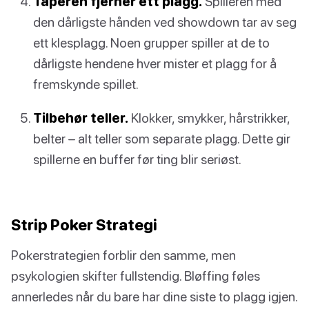
Taperen fjerner ett plagg.
Spilleren med
den dårligste hånden ved showdown tar av seg
ett klesplagg. Noen grupper spiller at de to
dårligste hendene hver mister et plagg for å
fremskynde spillet.
Tilbehør teller.
Klokker, smykker, hårstrikker,
belter – alt teller som separate plagg. Dette gir
spillerne en buffer før ting blir seriøst.
Strip Poker Strategi
Pokerstrategien forblir den samme, men
psykologien skifter fullstendig. Bløffing føles
annerledes når du bare har dine siste to plagg igjen.