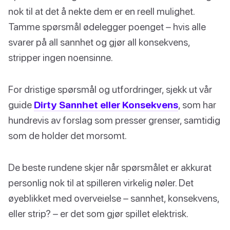
nok til at det å nekte dem er en reell mulighet.
Tamme spørsmål ødelegger poenget – hvis alle
svarer på all sannhet og gjør all konsekvens,
stripper ingen noensinne.
For dristige spørsmål og utfordringer, sjekk ut vår
guide
Dirty Sannhet eller Konsekvens
, som har
hundrevis av forslag som presser grenser, samtidig
som de holder det morsomt.
De beste rundene skjer når spørsmålet er akkurat
personlig nok til at spilleren virkelig nøler. Det
øyeblikket med overveielse – sannhet, konsekvens,
eller strip? – er det som gjør spillet elektrisk.