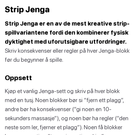
Strip Jenga
Strip Jenga er en av de mest kreative strip-
spillvariantene fordi den kombinerer fysisk
dyktighet med uforutsigbare utfordringer.
Skriv konsekvenser eller regler på hver Jenga-blokk
før du begynner å spille.
Oppsett
Kjøp et vanlig Jenga-sett og skriv på hver blokk
med en tusj. Noen blokker bør si “fjern ett plagg”,
andre bør ha konsekvenser (“gi noen en 10-
sekunders massasje”), og noen bør ha regler (“den
neste som ler, fjerner et plagg”). Noen få blokker