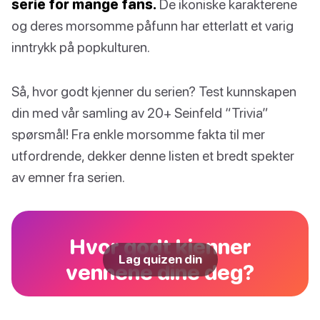
serie for mange fans.
De ikoniske karakterene
og deres morsomme påfunn har etterlatt et varig
inntrykk på popkulturen.
Så, hvor godt kjenner du serien? Test kunnskapen
din med vår samling av 20+ Seinfeld “Trivia”
spørsmål! Fra enkle morsomme fakta til mer
utfordrende, dekker denne listen et bredt spekter
av emner fra serien.
Hvor godt kjenner
Lag quizen din
vennene dine deg?