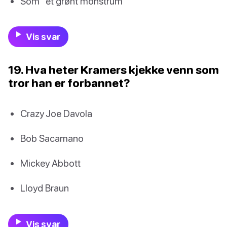
Som “et grønt monstrum”
Vis svar
19. Hva heter Kramers kjekke venn som
tror han er forbannet?
Crazy Joe Davola
Bob Sacamano
Mickey Abbott
Lloyd Braun
Vis svar