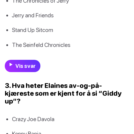
The Chronicles of Jerry
Jerry and Friends
Stand Up Sitcom
The Seinfeld Chronicles
Vis svar
3. Hva heter Elaines av-og-på-
kjæreste som er kjent for å si “Giddy
up”?
Crazy Joe Davola
Kenny Bania