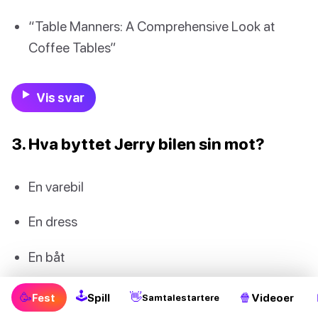
“Table Manners: A Comprehensive Look at
Coffee Tables”
Vis svar
3. Hva byttet Jerry bilen sin mot?
En varebil
En dress
En båt
En motorsykkel
🕹
🥳
👋
🍿
Fest
Spill
Videoer
Samtalestartere