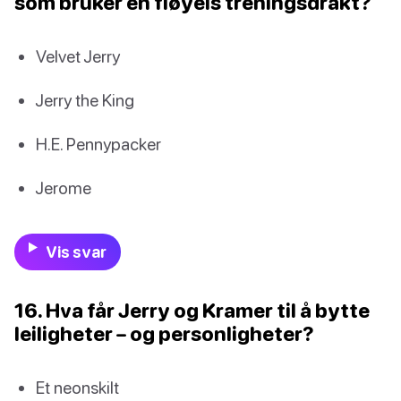
som bruker en fløyels treningsdrakt?
Velvet Jerry
Jerry the King
H.E. Pennypacker
Jerome
Vis svar
16. Hva får Jerry og Kramer til å bytte
leiligheter – og personligheter?
Et neonskilt