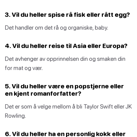
3. Vil du heller spise rå fisk eller rått egg?
Det handler om det rå og organiske, baby.
4. Vil du heller reise til Asia eller Europa?
Det avhenger av opprinnelsen din og smaken din
for mat og vær.
5. Vil du heller være en popstjerne eller
en kjent romanforfatter?
Det er som å velge mellom å bli Taylor Swift eller JK
Rowling.
6. Vil du heller ha en personlig kokk eller