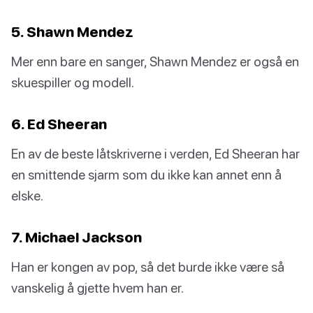
5. Shawn Mendez
Mer enn bare en sanger, Shawn Mendez er også en
skuespiller og modell.
6. Ed Sheeran
En av de beste låtskriverne i verden, Ed Sheeran har
en smittende sjarm som du ikke kan annet enn å
elske.
7. Michael Jackson
Han er kongen av pop, så det burde ikke være så
vanskelig å gjette hvem han er.