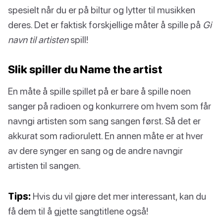
spesielt når du er på biltur og lytter til musikken
deres. Det er faktisk forskjellige måter å spille på
Gi
navn til artisten
spill!
Slik spiller du Name the artist
En måte å spille spillet på er bare å spille noen
sanger på radioen og konkurrere om hvem som får
navngi artisten som sang sangen først. Så det er
akkurat som radiorulett. En annen måte er at hver
av dere synger en sang og de andre navngir
artisten til sangen.
Tips:
Hvis du vil gjøre det mer interessant, kan du
få dem til å gjette sangtitlene også!