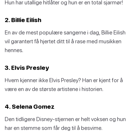
Hun har utallige hitlåter og hun er en total sjarmør!
2. Billie Eilish
En av de mest populære sangerne i dag, Billie Eilish
vil garantert få hjertet ditt til å rase med musikken
hennes.
3. Elvis Presley
Hvem kjenner ikke Elvis Presley? Han er kjent for å
være en av de største artistene i historien.
4. Selena Gomez
Den tidligere Disney-stjernen er helt voksen og hun
har en stemme som får deg til å besvime.