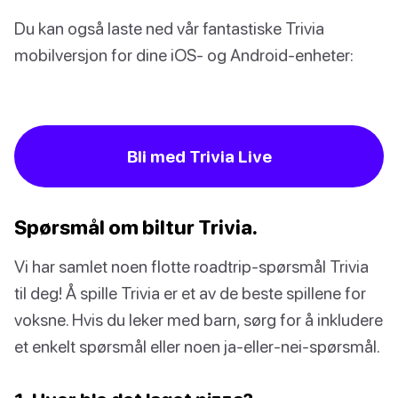
Du kan også laste ned vår fantastiske Trivia
mobilversjon for dine iOS- og Android-enheter:
Bli med Trivia Live
Spørsmål om biltur Trivia.
Vi har samlet noen flotte roadtrip-spørsmål Trivia
til deg! Å spille Trivia er et av de beste spillene for
voksne. Hvis du leker med barn, sørg for å inkludere
et enkelt spørsmål eller noen ja-eller-nei-spørsmål.