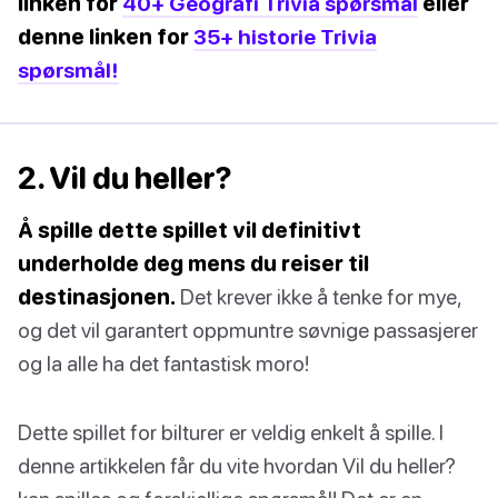
linken for
40+ Geografi Trivia spørsmål
eller
denne linken for
35+ historie Trivia
spørsmål!
2. Vil du heller?
Å spille dette spillet vil definitivt
underholde deg mens du reiser til
destinasjonen.
Det krever ikke å tenke for mye,
og det vil garantert oppmuntre søvnige passasjerer
og la alle ha det fantastisk moro!
Dette spillet for bilturer er veldig enkelt å spille. I
denne artikkelen får du vite hvordan Vil du heller?