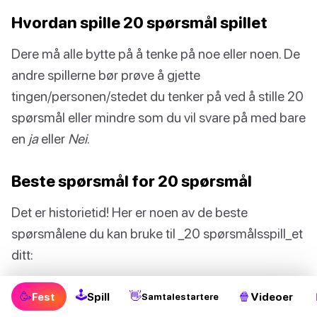
Hvordan spille 20 spørsmål spillet
Dere må alle bytte på å tenke på noe eller noen. De
andre spillerne bør prøve å gjette
tingen/personen/stedet du tenker på ved å stille 20
spørsmål eller mindre som du vil svare på med bare
en
ja
eller
Nei
.
Beste spørsmål for 20 spørsmål
Det er historietid! Her er noen av de beste
spørsmålene du kan bruke til _20 spørsmålsspill_et
ditt:
🕹
1. Er det en person?
🥳
👋
🍿
Fest
Spill
Videoer
Samtalestartere