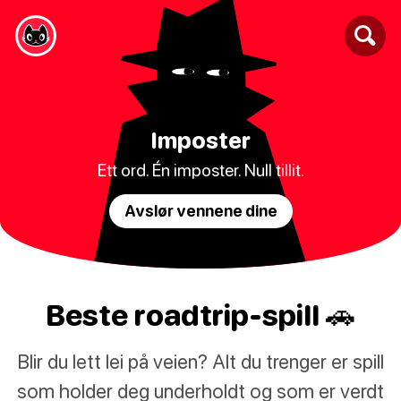
Imposter
Ett ord. Én imposter. Null tillit.
Avslør vennene dine
Beste roadtrip-spill 🚗
Blir du lett lei på veien? Alt du trenger er spill
som holder deg underholdt og som er verdt