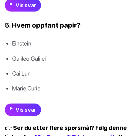
Vis svar
5. Hvem oppfant papir?
Einstein
Galileo Galilei
Cai Lun
Marie Curie
Vis svar
👉 Ser du etter flere spørsmål? Følg denne