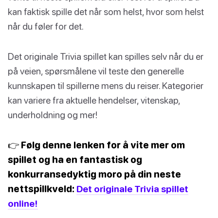
kan faktisk spille det når som helst, hvor som helst
når du føler for det.
Det originale Trivia spillet kan spilles selv når du er
på veien, spørsmålene vil teste den generelle
kunnskapen til spillerne mens du reiser. Kategorier
kan variere fra aktuelle hendelser, vitenskap,
underholdning og mer!
👉 Følg denne lenken for å vite mer om
spillet og ha en fantastisk og
konkurransedyktig moro på din neste
nettspillkveld:
Det originale Trivia spillet
online!