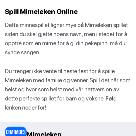
Spill Mimeleken Online
Dette minnespillet ligner mye på Mimeleken spillet
siden du skal gjette noens navn, men i stedet for å
opptre som en mime for å gi din pekepinn, må du
synge sangen.
Du trenger ikke vente til neste fest for å spille
Mimeleken med familie og venner. Spill det når som
helst og hvor som helst med vår nettversjon av
dette perfekte spillet for barn og voksne. Følg
lenken nedenfor!
Mimeleken