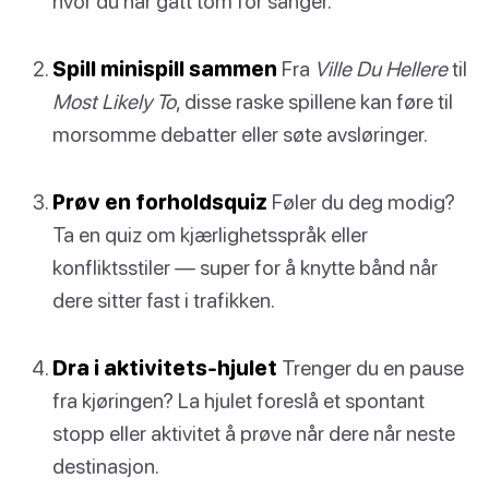
hvor du har gått tom for sanger.
Spill minispill sammen
Fra
Ville Du Hellere
til
Most Likely To
, disse raske spillene kan føre til
morsomme debatter eller søte avsløringer.
Prøv en forholdsquiz
Føler du deg modig?
Ta en quiz om kjærlighetsspråk eller
konfliktsstiler — super for å knytte bånd når
dere sitter fast i trafikken.
Dra i aktivitets-hjulet
Trenger du en pause
fra kjøringen? La hjulet foreslå et spontant
stopp eller aktivitet å prøve når dere når neste
destinasjon.