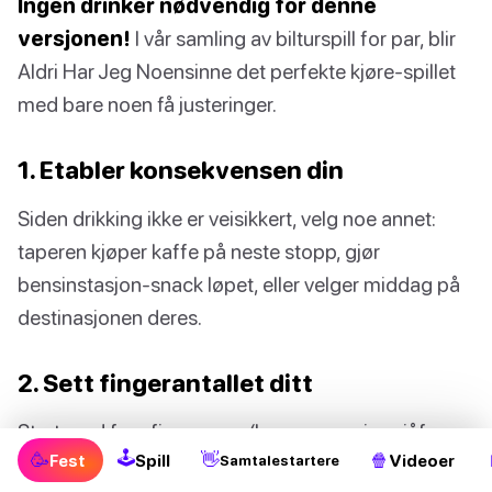
Ingen drinker nødvendig for denne
versjonen!
I vår samling av bilturspill for par, blir
Aldri Har Jeg Noensinne det perfekte kjøre-spillet
med bare noen få justeringer.
1. Etabler konsekvensen din
Siden drikking ikke er veisikkert, velg noe annet:
taperen kjøper kaffe på neste stopp, gjør
bensinstasjon-snack løpet, eller velger middag på
destinasjonen deres.
2. Sett fingerantallet ditt
Start med fem fingre opp (bare passasjer, sjåføren
🕹
🥳
👋
🍿
Fest
Spill
Videoer
Samtalestartere
holder hendene på rattet). Hver gang du har gjort