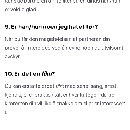
Kanskje partneren din tenker på en dings han/hun
er veldig glad i.
9. Er han/hun noen jeg hatet før?
Når du får den magefølelsen at partneren din
prøver å irritere deg ved å nevne noen du utvilsomt
avskyr.
10. Er det en
film
?
Du kan erstatte ordet
film
med serie, sang, artist,
kjendis, eller praktisk talt enhver kategori du tror
kjæresten din vil like å snakke om eller er interessert
i.