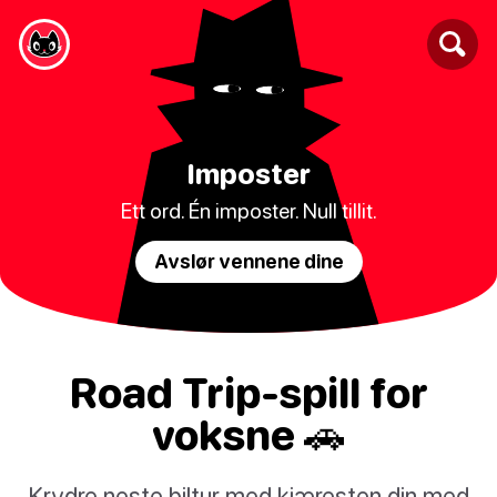
Imposter
Ett ord. Én imposter. Null tillit.
Avslør vennene dine
Road Trip-spill for
voksne 🚗
Krydre neste biltur med kjæresten din med