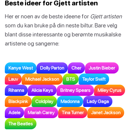
Beste ideer for Gjett artisten
Her er noen av de beste ideene for
Gjett artisten
som du kan bruke på din neste biltur. Bare velg
blant disse interessante og berømte musikalske
artistene og sangerne:
Kanye West
Dolly Parton
Cher
Justin Bieber
Lauv
Michael Jackson
BTS
Taylor Swift
Rihanna
Alicia Keys
Britney Spears
Miley Cyrus
Blackpink
Coldplay
Madonna
Lady Gaga
Adele
Mariah Carey
Tina Turner
Janet Jackson
The Beatles