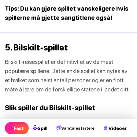
Tips: Du kan gjøre spillet vanskeligere hvis
spillerne må gjette sangtitlene også!
5. Bilskilt-spillet
Bilskilt-reisespillet er definitivt et av de mest
populære spillene. Dette enkle spillet kan nytes av
et hvilket som helst antall personer og er en flott
måte å lære om de forskjellige statene i landet ditt.
Slik spiller du Bilskilt-spillet
For å spille dette klassiske reisespillet, ser du rett
🕹
🥳
👋
🍿
Fest
Spill
Videoer
Samtalestartere
og slett på bilskiltene til bilene som kjører rundt deg