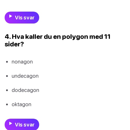
Vis svar
4. Hva kaller du en polygon med 11
sider?
nonagon
undecagon
dodecagon
oktagon
Vis svar