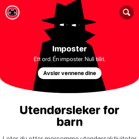
Imposter
Ett ord. Én imposter. Null tillit.
Avslør vennene dine
Utendørsleker for
barn
Leter du etter morsomme utendørsaktiviteter