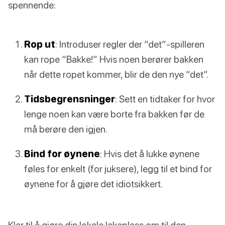
spennende:
Rop ut
: Introduser regler der “det”-spilleren
kan rope “Bakke!” Hvis noen berører bakken
når dette ropet kommer, blir de den nye “det”.
Tidsbegrensninger
: Sett en tidtaker for hvor
lenge noen kan være borte fra bakken før de
må berøre den igjen.
Bind for øynene
: Hvis det å lukke øynene
føles for enkelt (for juksere), legg til et bind for
øynene for å gjøre det idiotsikkert.
Klar til å gjøre din lokale lekeplass om til den