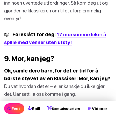
inn noen uventede utfordringer. Så kom deg ut og
gjør denne klassikeren om til et uforglemmelig
eventyr!
📖
Foreslått for deg:
17 morsomme leker å
spille med venner uten utstyr
9. Mor, kan jeg?
Ok, samle dere barn, for det er tid for å
børste støvet av en klassiker: Mor, kan jeg?
Du vet hvordan det er – eller kanskje du ikke gjør
det. Uansett, la oss komme i gang.
🕹
Slik spiller du Mor, kan jeg?
🥳
👋
🍿
Fest
Spill
Videoer
Samtalestartere