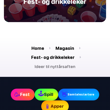
Fest- og drikkeleker
Home
Magasin
Fest- og drikkeleker
Ideer til nyttårsaften
🕹
🥳
👋
Fest
Spill
Samtalestartere
📱
Apper