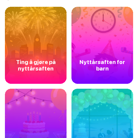
Ting å gjøre på
Nyttårsaften for
nyttårsaften
barn