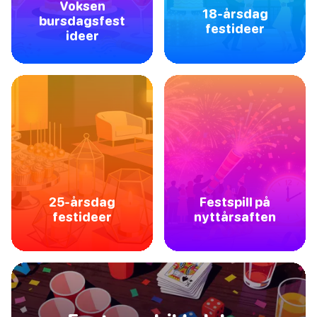
Voksen
18-årsdag
bursdagsfest
festideer
ideer
25-årsdag
Festspill på
festideer
nyttårsaften