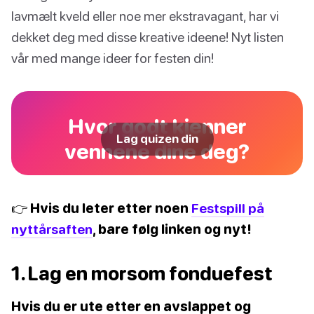
lavmælt kveld eller noe mer ekstravagant, har vi
dekket deg med disse kreative ideene! Nyt listen
vår med mange ideer for festen din!
Hvor godt kjenner
Lag quizen din
vennene dine deg?
👉 Hvis du leter etter noen
Festspill på
nyttårsaften
, bare følg linken og nyt!
1. Lag en morsom fonduefest
Hvis du er ute etter en avslappet og