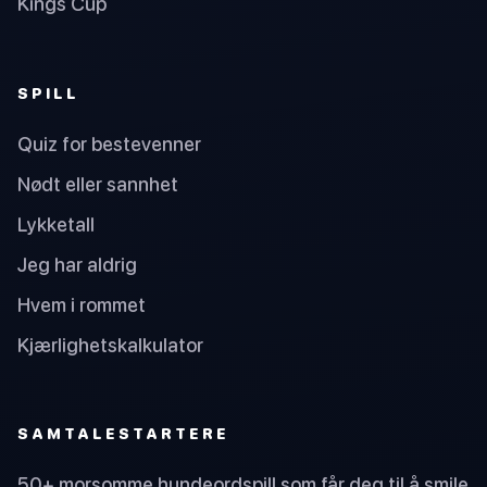
Kings Cup
SPILL
Quiz for bestevenner
Nødt eller sannhet
Lykketall
Jeg har aldrig
Hvem i rommet
Kjærlighetskalkulator
SAMTALESTARTERE
50+ morsomme hundeordspill som får deg til å smile