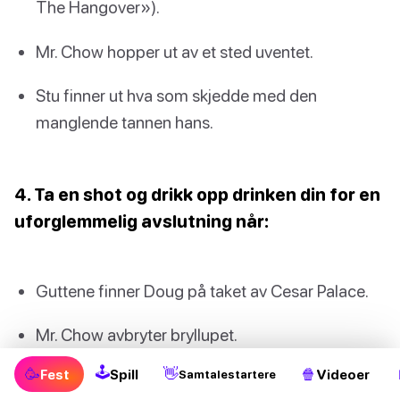
The Hangover»).
Mr. Chow hopper ut av et sted uventet.
Stu finner ut hva som skjedde med den
manglende tannen hans.
4. Ta en shot og drikk opp drinken din for en
uforglemmelig avslutning når:
Guttene finner Doug på taket av Cesar Palace.
Mr. Chow avbryter bryllupet.
🕹
🥳
👋
🍿
Fest
Spill
Videoer
Samtalestartere
Guttene ser på bildene fra den ville natten deres