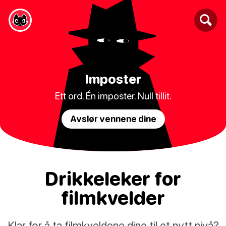
Imposter
Ett ord. Én imposter. Null tillit.
Avslør vennene dine
Drikkeleker for
filmkvelder
Klar for å ta filmkveldene dine til et nytt nivå?