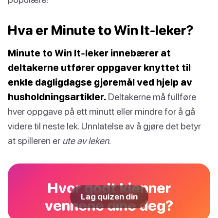
Hva er Minute to Win It-leker?
Minute to Win It-leker innebærer at
deltakerne utfører oppgaver knyttet til
enkle dagligdagse gjøremål ved hjelp av
husholdningsartikler.
Deltakerne må fullføre
hver oppgave på ett minutt eller mindre for å gå
videre til neste lek. Unnlatelse av å gjøre det betyr
at spilleren er
ute av leken
.
Hvor godt kjenner
Lag quizen din
vennene dine deg?