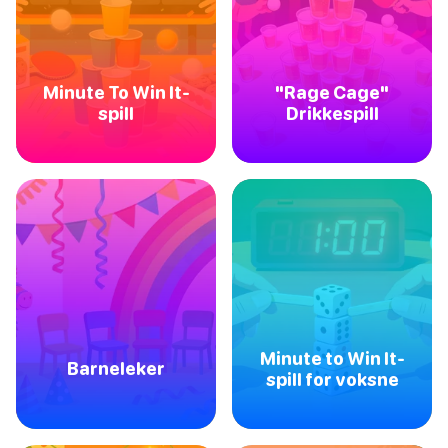
Minute To Win It-
"Rage Cage"
spill
Drikkespill
Minute to Win It-
Barneleker
spill for voksne