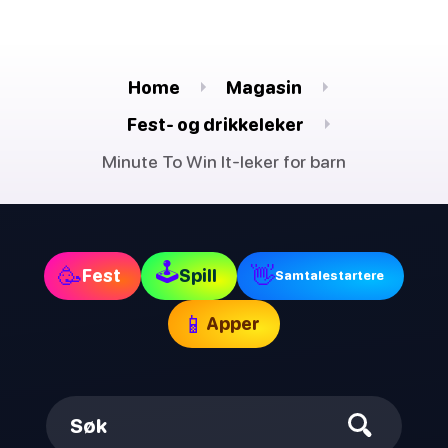
Home
Magasin
Fest- og drikkeleker
Minute To Win It-leker for barn
🕹
🥳
👋
Fest
Spill
Samtalestartere
📱
Apper
Søk