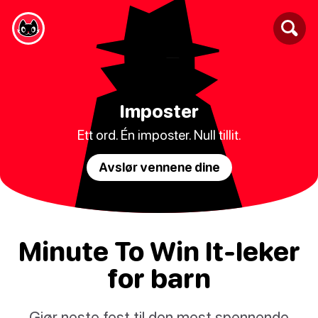
Imposter
Ett ord. Én imposter. Null tillit.
Avslør vennene dine
Minute To Win It-leker
for barn
Gjør neste fest til den mest spennende