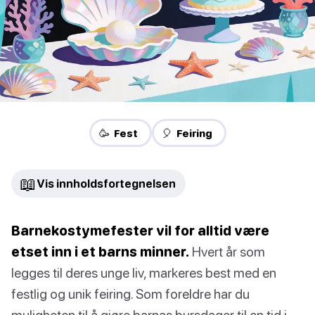
🥳 Fest
🎈 Feiring
📖
Vis innholdsfortegnelsen
Barnekostymefester vil for alltid være
etset inn i et barns minner.
Hvert år som
legges til deres unge liv, markeres best med en
festlig og unik feiring. Som foreldre har du
muligheten til å gjøre barnas bursdager til en tid i