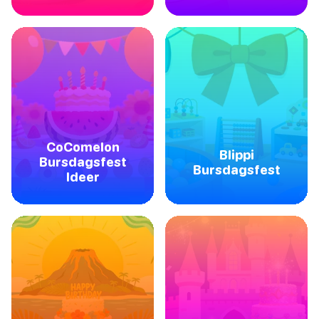
CoComelon
Blippi
Bursdagsfest
Bursdagsfest
Ideer