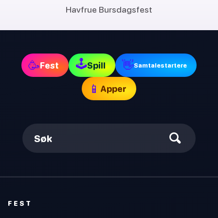
Havfrue Bursdagsfest
🕹
🥳
👋
Fest
Spill
Samtalestartere
📱
Apper
Søk
FEST