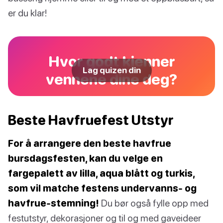
er du klar!
Hvor godt kjenner
Lag quizen din
vennene dine deg?
Beste Havfruefest Utstyr
For å arrangere den beste havfrue
bursdagsfesten, kan du velge en
fargepalett av lilla, aqua blått og turkis,
som vil matche festens undervanns- og
havfrue-stemning!
Du bør også fylle opp med
festutstyr, dekorasjoner og til og med gaveideer