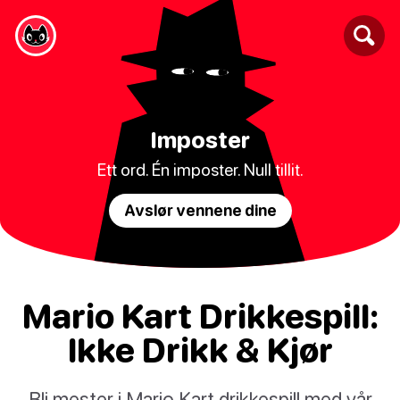
Imposter
Ett ord. Én imposter. Null tillit.
Avslør vennene dine
Mario Kart Drikkespill:
Ikke Drikk & Kjør
Bli mester i Mario Kart drikkespill med vår