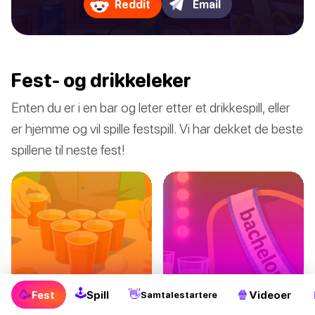
Reddit
Email
Fest- og drikkeleker
Enten du er i en bar og leter etter et drikkespill, eller
er hjemme og vil spille festspill. Vi har dekket de beste
spillene til neste fest!
🕹
🥳
👋
🍿
Fest
Spill
Videoer
Samtalestartere
Drikkeleker uten
Utdrikningslag-
kort
leker