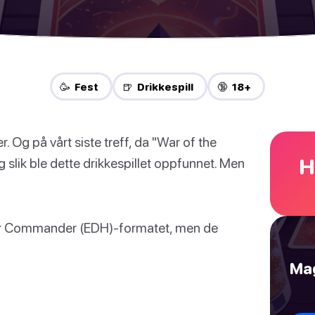
🥳 Fest
🍺 Drikkespill
🔞 18+
r. Og på vårt siste treff, da "War of the
H
Og slik ble dette drikkespillet oppfunnet. Men
.
 for Commander (EDH)-formatet, men de
Mag