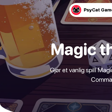
PsyCat Gam
Magic th
Gjør et vanlig spill Mag
Commande