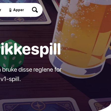
📱
r
Apper
ikkespill
n bruke disse reglene for
v1-spill.