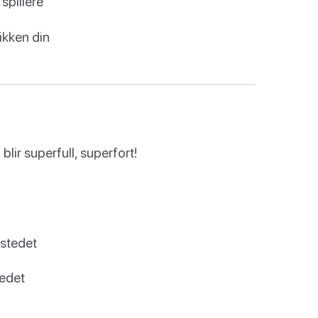
 spillere
ikken din
lir superfull, superfort!
i stedet
tedet