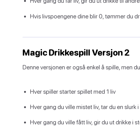
Hver gang du får liv, gir du ut drikke til andre
Hvis livspoengene dine blir 0, tømmer du dr
Magic Drikkespill Versjon 2
Denne versjonen er også enkel å spille, men du b
Hver spiller starter spillet med 1 liv
Hver gang du ville mistet liv, tar du en slurk 
Hver gang du ville fått liv, gir du ut drikke i s