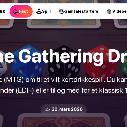
🥳
🕹
👋
🍿
es
Fest
Spill
Samtalestartere
Videoe
e Gathering Dr
ic (MTG) om til et vilt kortdrikkespill. Du ka
r (EDH) eller til og med for et klassisk 1
✍️ 30. mars 2026