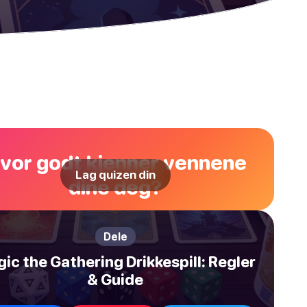
vor godt kjenner vennene
Lag quizen din
dine deg?
Dele
ic the Gathering Drikkespill: Regler
& Guide