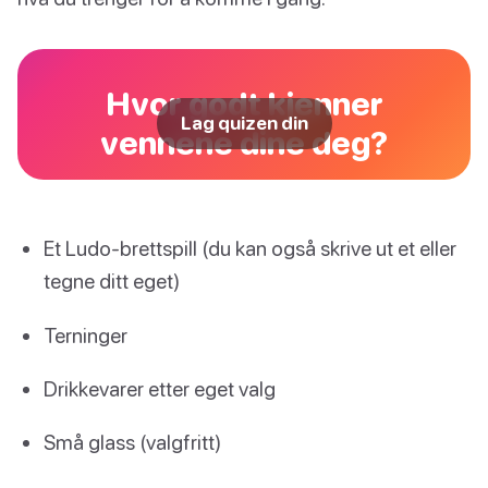
Hvor godt kjenner
Lag quizen din
vennene dine deg?
Et Ludo-brettspill (du kan også skrive ut et eller
tegne ditt eget)
Terninger
Drikkevarer etter eget valg
Små glass (valgfritt)