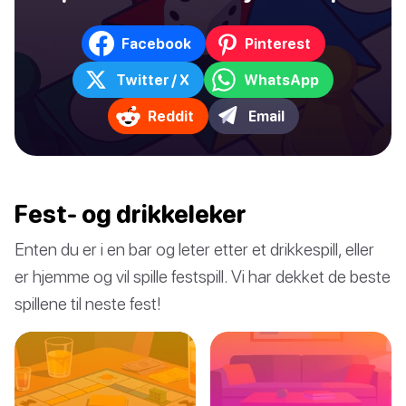
Facebook
Pinterest
Twitter / X
WhatsApp
Reddit
Email
Fest- og drikkeleker
Enten du er i en bar og leter etter et drikkespill, eller
er hjemme og vil spille festspill. Vi har dekket de beste
spillene til neste fest!