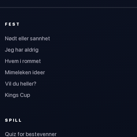
FEST
Nødt eller sannhet
Jeg har aldrig
Hvem i rommet
Mimeleken ideer
Vil du heller?
Kings Cup
SPILL
Quiz for bestevenner