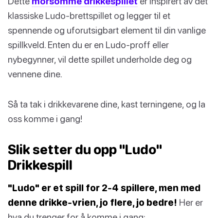
Dette
morsomme drikkespillet
er inspirert av det
klassiske Ludo-brettspillet og legger til et
spennende og uforutsigbart element til din vanlige
spillkveld. Enten du er en Ludo-proff eller
nybegynner, vil dette spillet underholde deg og
vennene dine.
Så ta tak i drikkevarene dine, kast terningene, og la
oss komme i gang!
Slik setter du opp "Ludo"
Drikkespill
"Ludo" er et spill for 2-4 spillere, men med
denne drikke-vrien, jo flere, jo bedre!
Her er
hva du trenger for å komme i gang: