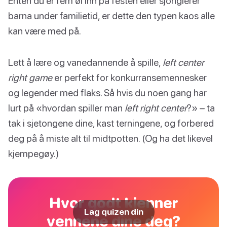
Enten du er fem øl inn på festen eller sjonglerer
barna under familietid, er dette den typen kaos alle
kan være med på.
Lett å lære og vanedannende å spille,
left center
right game
er perfekt for konkurransemennesker
og legender med flaks. Så hvis du noen gang har
lurt på «hvordan spiller man
left right center
?» – ta
tak i sjetongene dine, kast terningene, og forbered
deg på å miste alt til midtpotten. (Og ha det likevel
kjempegøy.)
Hvor godt kjenner
Lag quizen din
vennene dine deg?