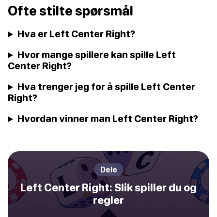
Ofte stilte spørsmål
Hva er Left Center Right?
Hvor mange spillere kan spille Left
Center Right?
Hva trenger jeg for å spille Left Center
Right?
Hvordan vinner man Left Center Right?
Dele
Left Center Right: Slik spiller du og
regler