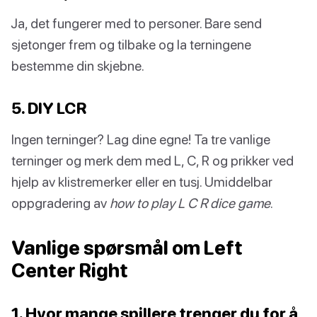
Ja, det fungerer med to personer. Bare send
sjetonger frem og tilbake og la terningene
bestemme din skjebne.
5. DIY LCR
Ingen terninger? Lag dine egne! Ta tre vanlige
terninger og merk dem med L, C, R og prikker ved
hjelp av klistremerker eller en tusj. Umiddelbar
oppgradering av
how to play L C R dice game
.
Vanlige spørsmål om Left
Center Right
1. Hvor mange spillere trenger du for å