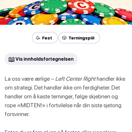
🥳 Fest
🎲 Terningspill
📖
Vis innholdsfortegnelsen
La oss være ærlige –
Left Center Right
handler ikke
om strategi. Det handler ikke om ferdigheter. Det
handler om å kaste terninger, følge skjebnen og
rope «MIDTEN!» i fortvilelse når din siste sjetong
forsvinner.