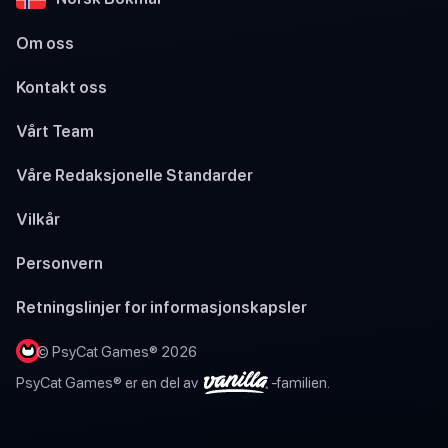
Om oss
Kontakt oss
Vårt Team
Våre Redaksjonelle Standarder
Vilkår
Personvern
Retningslinjer for informasjonskapsler
© PsyCat Games® 2026
PsyCat Games® er en del av
-familien.