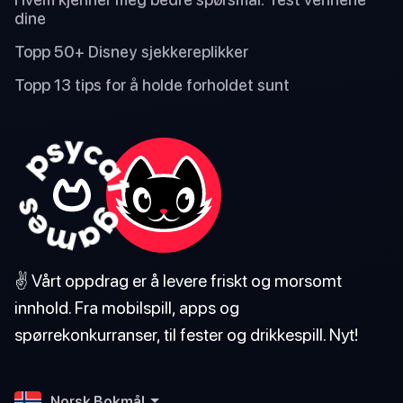
dine
Topp 50+ Disney sjekkereplikker
Topp 13 tips for å holde forholdet sunt
✌️ Vårt oppdrag er å levere friskt og morsomt
innhold. Fra mobilspill, apps og
spørrekonkurranser, til fester og drikkespill. Nyt!
Norsk Bokmål