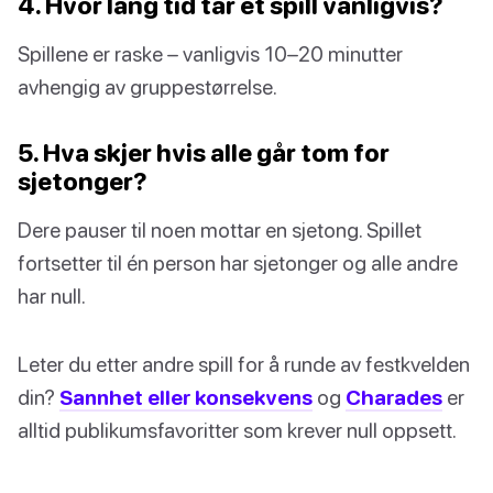
4. Hvor lang tid tar et spill vanligvis?
Spillene er raske – vanligvis 10–20 minutter
avhengig av gruppestørrelse.
5. Hva skjer hvis alle går tom for
sjetonger?
Dere pauser til noen mottar en sjetong. Spillet
fortsetter til én person har sjetonger og alle andre
har null.
Leter du etter andre spill for å runde av festkvelden
din?
Sannhet eller konsekvens
og
Charades
er
alltid publikumsfavoritter som krever null oppsett.