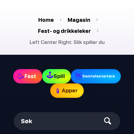
Home
Magasin
Fest- og drikkeleker
Left Center Right: Slik spiller du
🕹
🥳
👋
Fest
Spill
Samtalestartere
📱
Apper
Søk