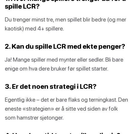
spille LCR?
Du trenger minst tre, men spillet blir bedre (og mer
kaotisk) med 4+ spillere.
2. Kan du spille LCR med ekte penger?
Ja! Mange spiller med mynter eller sedler. Bli bare
enige om hva dere bruker før spillet starter.
3. Er det noen strategi i LCR?
Egentlig ikke – det er bare flaks og terningkast. Den
eneste «strategien» er å sitte ved siden av folk
som hamstrer sjetonger.