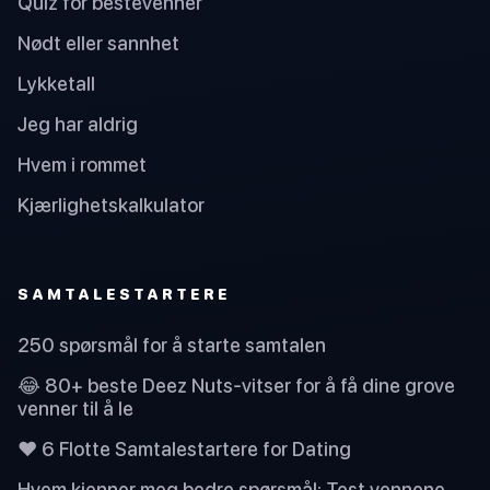
Quiz for bestevenner
Nødt eller sannhet
Lykketall
Jeg har aldrig
Hvem i rommet
Kjærlighetskalkulator
SAMTALESTARTERE
250 spørsmål for å starte samtalen
😂 80+ beste Deez Nuts-vitser for å få dine grove
venner til å le
❤️ 6 Flotte Samtalestartere for Dating
Hvem kjenner meg bedre spørsmål: Test vennene