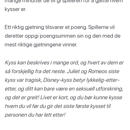
mange minutter de vil gi spilleren for å gjette hvem
kysser er.
Ett riktig gjetning tilsvarer et poeng. Spillerne vil
deretter oppgi poengsummen sin og den med de
mest riktige gjetningene vinner.
Kyss kan beskrives i mange ord, og hvert av dem er
så forskjellig fra det neste. Juliet og Romeos siste
kyss var tragisk, Disney-kyss betyr lykkelig-etter-
etter, og ditt kan bare være en seksuell utforskning,
og det er greit! Livet er kort, og du bør kunne kysse
hvem du vil før du gir det siste første kysset til
personen du har lett etter!