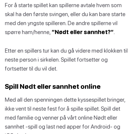
For å starte spillet kan spillerne avtale hvem som
skal ha den første svingen, eller du kan bare starte
med den yngste spilleren. De andre spillerne vil
spørre ham/henne,
”Nødt eller sannhet?”
.
Etter en spillers tur kan du gå videre med klokken til
neste person i sirkelen. Spillet fortsetter og
fortsetter til du vil det.
Spill Nødt eller sannhet online
Med all den spenningen dette kyssespillet bringer,
ikke vent til neste fest for å spille spillet. Spill det
med familie og venner på vårt online Nødt eller
sannhet -spill og last ned apper for Android- og