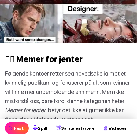
🙋‍♀️ Memer for jenter
Følgende kontoer retter seg hovedsakelig mot et
kvinnelig publikum og fokuserer på alt som kvinner
vil finne mer underholdende enn menn. Men ikke
misforstå oss, bare fordi denne kategorien heter
Memer for jenter
, betyr det ikke at gutter ikke kan
finne glede i følgende kontoer også.
🕹
🥳
👋
🍿
Fest
Spill
Videoer
Samtalestartere