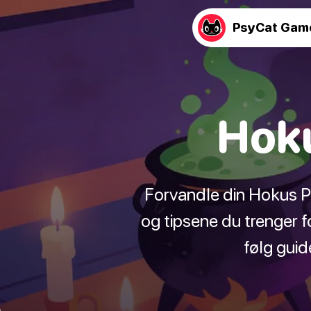
PsyCat Gam
Hoku
Forvandle din Hokus Pok
og tipsene du trenger f
følg gui