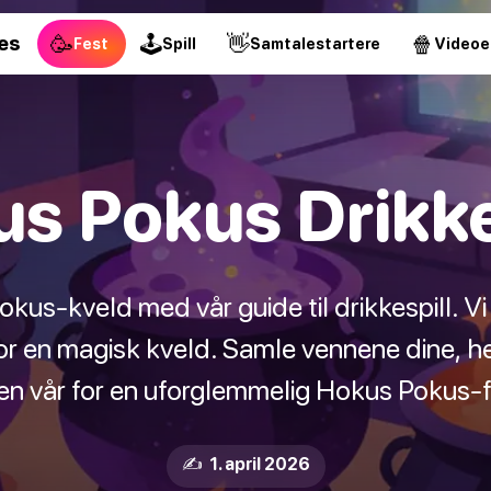
🥳
🕹
👋
🍿
es
Fest
Spill
Samtalestartere
Videoe
s Pokus Drikke
us-kveld med vår guide til drikkespill. Vi
or en magisk kveld. Samle vennene dine, h
den vår for en uforglemmelig Hokus Pokus-f
✍️ 1. april 2026