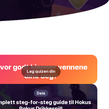
vor godt kjenner vennene
Lag quizen din
dine deg?
Dele
plett steg-for-steg guide til Hokus
Pokus Drikkespill