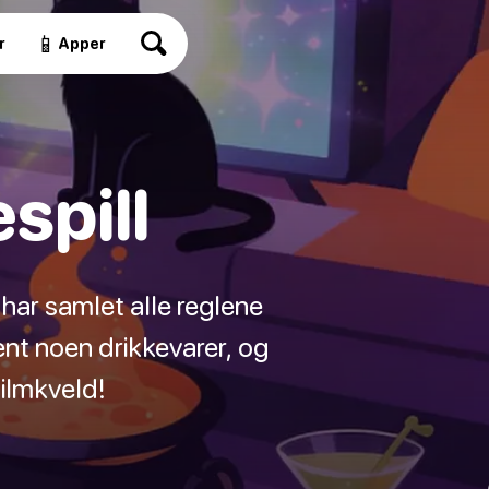
📱
r
Apper
spill
 har samlet alle reglene
ent noen drikkevarer, og
ilmkveld!