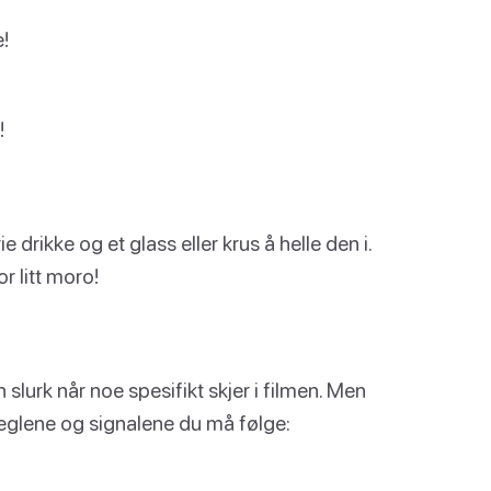
e!
!
rie drikke og et glass eller krus å helle den i.
r litt moro!
n slurk når noe spesifikt skjer i filmen. Men
reglene og signalene du må følge: