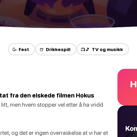
🥳 Fest
🍺 Drikkespill
📺🎵 TV og musikk
H
itat fra den elskede filmen Hokus
 litt, men hvem stopper vel etter å ha vridd
Kom
tet, og det er ingen overraskelse at vi har et