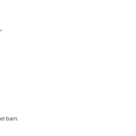
”
et barn.