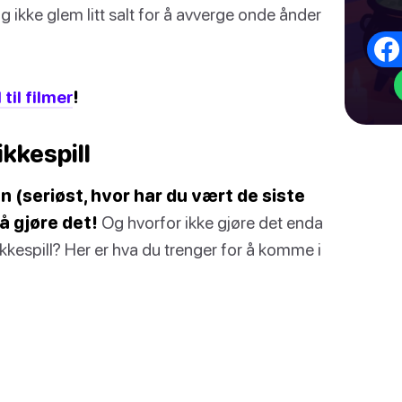
g ikke glem litt salt for å avverge onde ånder
 til filmer
!
ikkespill
n (seriøst, hvor har du vært de siste
å gjøre det!
Og hvorfor ikke gjøre det enda
espill? Her er hva du trenger for å komme i