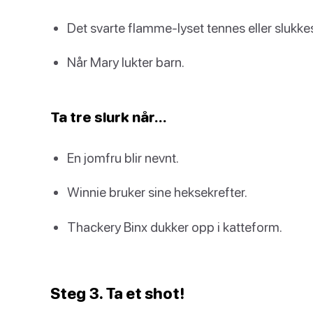
Det svarte flamme-lyset tennes eller slukke
Når Mary lukter barn.
Ta tre slurk når…
En jomfru blir nevnt.
Winnie bruker sine heksekrefter.
Thackery Binx dukker opp i katteform.
Steg 3. Ta et shot!