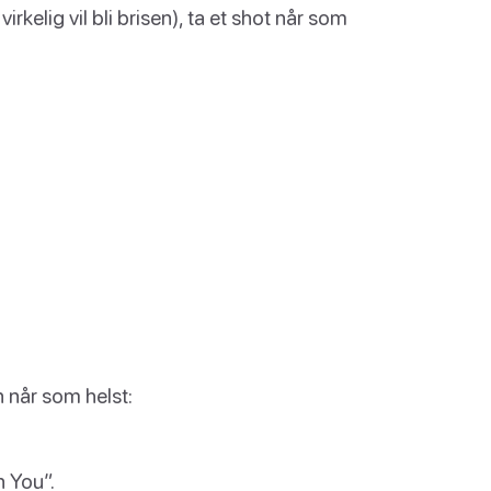
rkelig vil bli brisen), ta et shot når som
n når som helst:
n You”.