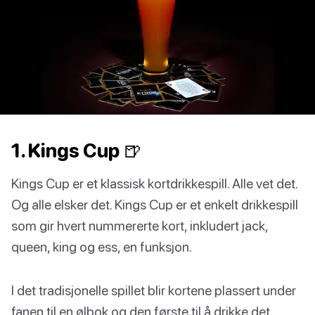
1. Kings Cup 🍺
Kings Cup er et klassisk kortdrikkespill. Alle vet det.
Og alle elsker det. Kings Cup er et enkelt drikkespill
som gir hvert nummererte kort, inkludert jack,
queen, king og ess, en funksjon.
I det tradisjonelle spillet blir kortene plassert under
fanen til en ølbok og den første til å drikke det