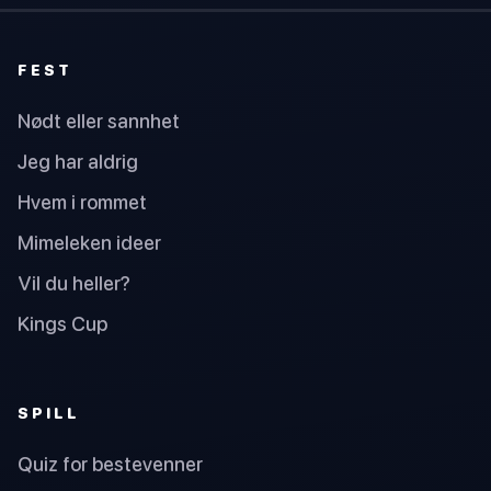
FEST
Nødt eller sannhet
Jeg har aldrig
Hvem i rommet
Mimeleken ideer
Vil du heller?
Kings Cup
SPILL
Quiz for bestevenner