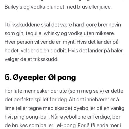
Bailey’s og vodka blandet med brus eller juice.
I triksskuddene skal det være hard-core brennevin
som gin, tequila, whisky og vodka uten miksere.
Hver person vil vende en mynt. Hvis det lander på
hodet, velger de en godbit. Hvis det lander på haler,
velger de et triksskudd.
5. Øyeepler Øl pong
For late mennesker der ute (som meg selv) er dette
det perfekte spillet for deg. Alt det innebærer er å
lime (eller tegne med skarpe) øyeboller på en vanlig
hvit ping pong-ball. Når øyebollene er ferdige, bør
de brukes som baller i øl-pong. For å få enda mer i