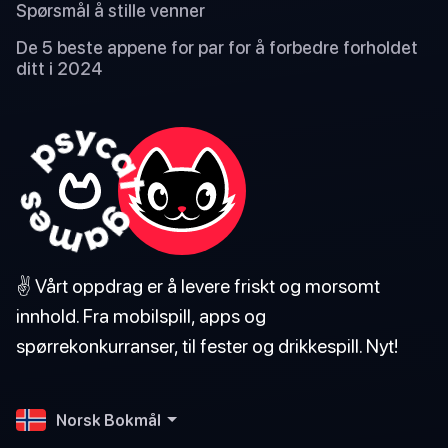
Spørsmål å stille venner
De 5 beste appene for par for å forbedre forholdet
ditt i 2024
✌️ Vårt oppdrag er å levere friskt og morsomt
innhold. Fra mobilspill, apps og
spørrekonkurranser, til fester og drikkespill. Nyt!
Norsk Bokmål