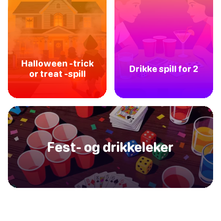
Halloween -trick
Drikke spill for 2
or treat -spill
Fest- og drikkeleker