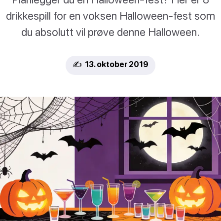
drikkespill for en voksen Halloween-fest som
du absolutt vil prøve denne Halloween.
✍️ 13. oktober 2019