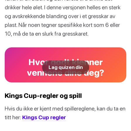
drikker hele ølet. I denne versjonen helles en sterk
og avskrekkende blanding over i et gresskar av
plast. Når noen tegner spesifikke kort som 6 eller
10, må de ta en slurk fra gresskaret.
Hvor godt kjenner
Lag quizen din
vennene dine deg?
Kings Cup-regler og spill
Hvis du ikke er kjent med spillereglene, kan du ta en
titt her:
Kings Cup regler