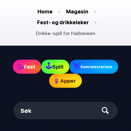
Home
Magasin
Fest- og drikkeleker
Drikke-spill for Halloween
🕹
🥳
👋
Fest
Spill
Samtalestartere
📱
Apper
Søk