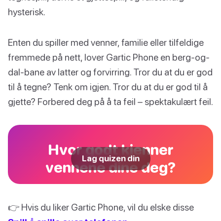
hysterisk.
Enten du spiller med venner, familie eller tilfeldige
fremmede på nett, lover Gartic Phone en berg-og-
dal-bane av latter og forvirring. Tror du at du er god
til å tegne? Tenk om igjen. Tror du at du er god til å
gjette? Forbered deg på å ta feil – spektakulært feil.
Hvor godt kjenner
Lag quizen din
vennene dine deg?
👉 Hvis du liker Gartic Phone, vil du elske disse