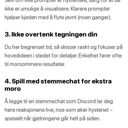
ikke er umulige å visualisere. Klarere prompter
hjelper kjeden med å flyte jevnt (noen ganger).
3. Ikke overtenk tegningen din
Du har begrenset tid, så skisser raskt og fokuser på
hovedideen i stedet for detaljer. Enkelhet fører ofte
til morsommere resultater.
4. Spill med stemmechat for ekstra
moro
Å legge til en stemmechat som Discord lar deg
høre reaksjonene live, noe som øker hysteriet –
spesielt når gjetningene går helt på siden.