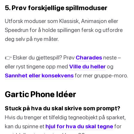
5. Prøv forskjellige spillmoduser
Utforsk moduser som Klassisk, Animasjon eller
Speedrun for å holde spillingen fersk og utfordre
deg selv på nye måter.
👉 Elsker du gjettespill? Prøv
Charades
neste –
eller ryst tingene opp med
Ville du heller
og
Sannhet eller konsekvens
for mer gruppe-moro.
Gartic Phone Idéer
Stuck på hva du skal skrive som prompt?
Hvis du trenger et tilfeldig tegneobjekt på sparket,
kan du spinne et
hjul for hva du skal tegne
for