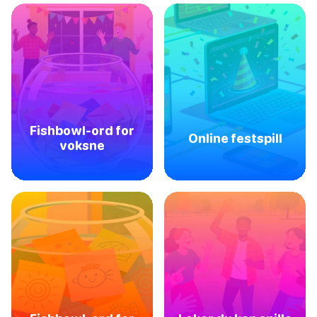
Fishbowl-ord for
Online festspill
voksne