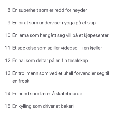
En superhelt som er redd for høyder
En pirat som underviser i yoga på et skip
En lama som har gått seg vill på et kjøpesenter
Et spøkelse som spiller videospill i en kjeller
En hai som deltar på en fin teselskap
En trollmann som ved et uhell forvandler seg til
en frosk
En hund som lærer å skateboarde
En kylling som driver et bakeri