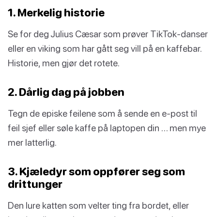
1. Merkelig historie
Se for deg Julius Cæsar som prøver TikTok-danser
eller en viking som har gått seg vill på en kaffebar.
Historie, men gjør det rotete.
2. Dårlig dag på jobben
Tegn de episke feilene som å sende en e-post til
feil sjef eller søle kaffe på laptopen din … men mye
mer latterlig.
3. Kjæledyr som oppfører seg som
drittunger
Den lure katten som velter ting fra bordet, eller