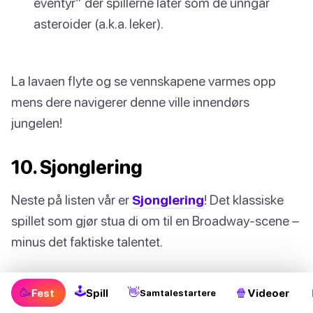
eventyr” der spillerne later som de unngår
asteroider (a.k.a. leker).
La lavaen flyte og se vennskapene varmes opp
mens dere navigerer denne ville innendørs
jungelen!
10. Sjonglering
Neste på listen vår er
Sjonglering
! Det klassiske
spillet som gjør stua di om til en Broadway-scene –
minus det faktiske talentet.
Slik spiller du Sjonglering
🕹
🥳
👋
🍿
Fest
Spill
Videoer
Samtalestartere