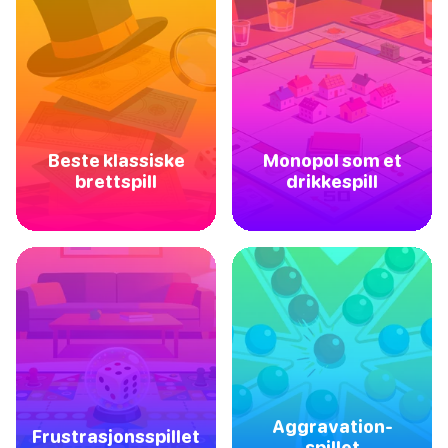
Beste klassiske
Monopol som et
brettspill
drikkespill
Aggravation-
Frustrasjonsspillet
spillet