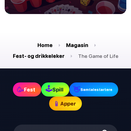
Home
Magasin
Fest- og drikkeleker
The Game of Life
🕹
🥳
👋
Fest
Spill
Samtalestartere
📱
Apper