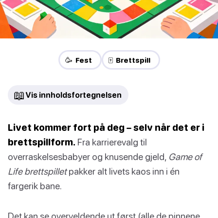
🥳 Fest
🀄 Brettspill
📖
Vis innholdsfortegnelsen
Livet kommer fort på deg – selv når det er i
brettspillform.
Fra karrierevalg til
overraskelsesbabyer og knusende gjeld,
Game of
Life brettspillet
pakker alt livets kaos inn i én
fargerik bane.
Det kan se overveldende ut først (alle de pinnene,