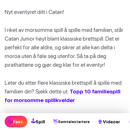
Nyt eventyret ditt i Catan!
I riket av morsomme spill å spille med familien, står
Catan Junior høyt blant klassiske brettspill. Det er
perfekt for alle aldre, og sikrer at alle kan delta i
moroa uten å føle seg utenfor. Så ta på deg
pirathattene og gjør deg klar for et eventyr!
Leter du etter flere klassiske brettspill å spille med
familien din? Sjekk dette ut:
Topp 10 familiespill
for morsomme spillkvelder
6. Simon Sier
🕹
🥳
👋
🍿
Fest
Spill
Videoer
Samtalestartere