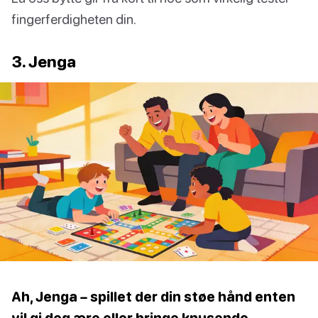
fingerferdigheten din.
3. Jenga
Ah, Jenga – spillet der din støe hånd enten
vil gi deg ære eller bringe knusende