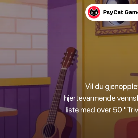
PsyCat Gam
Vil du gjenopple
hjertevarmende vennsk
liste med over 50 "Tri