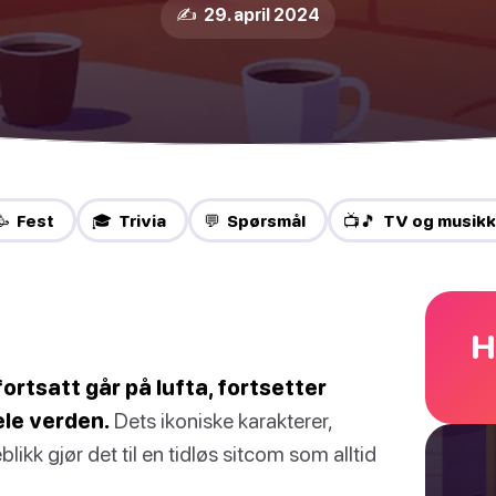
✍️ 29. april 2024
🥳 Fest
🎓 Trivia
💬 Spørsmål
📺🎵 TV og musikk
H
fortsatt går på lufta, fortsetter
ele verden.
Dets ikoniske karakterer,
ikk gjør det til en tidløs sitcom som alltid