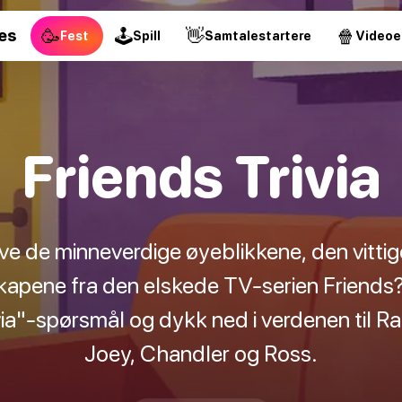
🥳
🕹
👋
🍿
es
Fest
Spill
Samtalestartere
Videoe
Friends Trivia
ve de minneverdige øyeblikkene, den vitti
apene fra den elskede TV-serien Friends
via"-spørsmål og dykk ned i verdenen til 
Joey, Chandler og Ross.