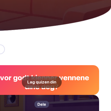
vor godt kjenner vennene
Lag quizen din
dine deg?
Dele