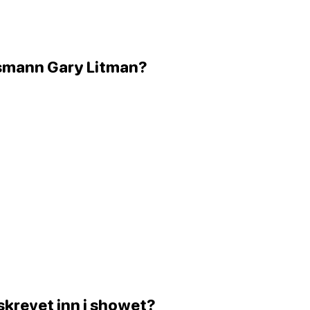
eksmann Gary Litman?
 skrevet inn i showet?