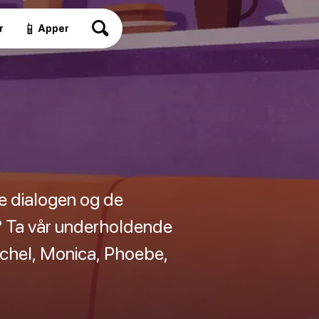
📱
r
Apper
ge dialogen og de
? Ta vår underholdende
Rachel, Monica, Phoebe,