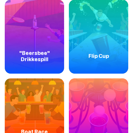
"Beersbee"
Flip Cup
Drikkespill
Boat Race