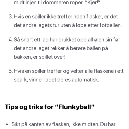
midtlinjen til dommeren roper: “Kjør!”.
Hvis en spiller ikke treffer noen flasker, er det
det andre lagets tur uten å løpe etter fotballen.
Så snart ett lag har drukket opp all ølen sin før
det andre laget rekker å berøre ballen på
bakken, er spillet over!
Hvis en spiller treffer og velter alle flaskene i ett
spark, vinner laget deres automatisk.
Tips og triks for “Flunkyball”
Sikt på kanten av flasken, ikke midten. Du har