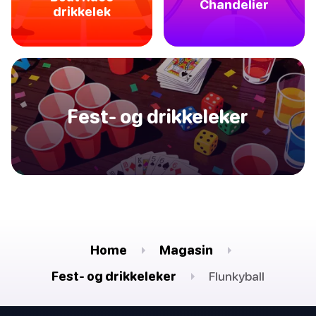
Chandelier
drikkelek
Fest- og drikkeleker
Home
Magasin
Fest- og drikkeleker
Flunkyball