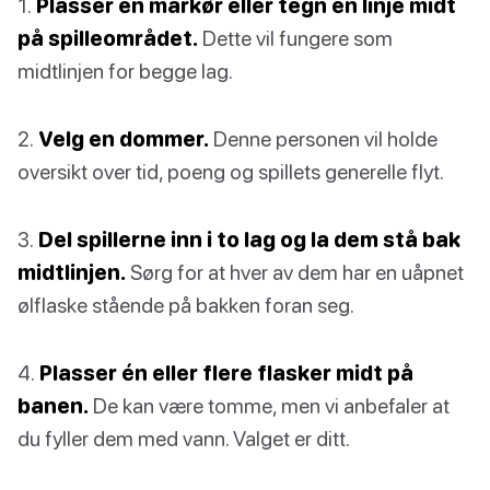
1.
Plasser en markør eller tegn en linje midt
på spilleområdet.
Dette vil fungere som
midtlinjen for begge lag.
2.
Velg en dommer.
Denne personen vil holde
oversikt over tid, poeng og spillets generelle flyt.
3.
Del spillerne inn i to lag og la dem stå bak
midtlinjen.
Sørg for at hver av dem har en uåpnet
ølflaske stående på bakken foran seg.
4.
Plasser én eller flere flasker midt på
banen.
De kan være tomme, men vi anbefaler at
du fyller dem med vann. Valget er ditt.