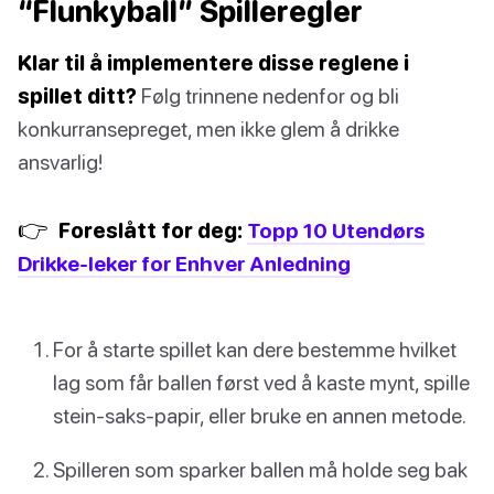
“Flunkyball” Spilleregler
Klar til å implementere disse reglene i
spillet ditt?
Følg trinnene nedenfor og bli
konkurransepreget, men ikke glem å drikke
ansvarlig!
👉
Foreslått for deg:
Topp 10 Utendørs
Drikke-leker for Enhver Anledning
For å starte spillet kan dere bestemme hvilket
lag som får ballen først ved å kaste mynt, spille
stein-saks-papir, eller bruke en annen metode.
Spilleren som sparker ballen må holde seg bak