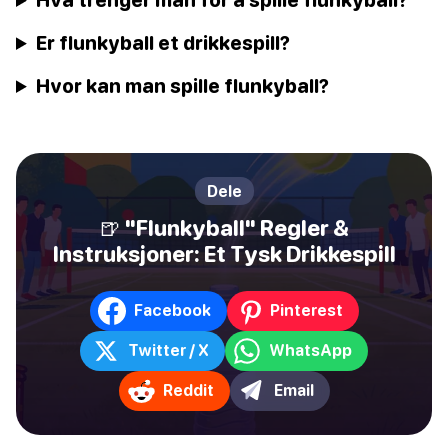
Er flunkyball et drikkespill?
Hvor kan man spille flunkyball?
Dele
🍺 "Flunkyball" Regler &
Instruksjoner: Et Tysk Drikkespill
Facebook
Pinterest
Twitter / X
WhatsApp
Reddit
Email