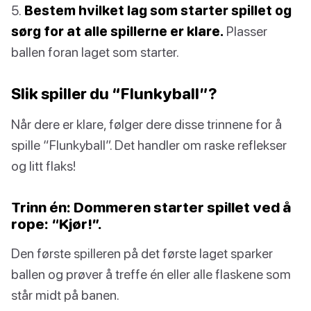
5.
Bestem hvilket lag som starter spillet og
sørg for at alle spillerne er klare.
Plasser
ballen foran laget som starter.
Slik spiller du “Flunkyball”?
Når dere er klare, følger dere disse trinnene for å
spille “Flunkyball”. Det handler om raske reflekser
og litt flaks!
Trinn én: Dommeren starter spillet ved å
rope: “Kjør!”.
Den første spilleren på det første laget sparker
ballen og prøver å treffe én eller alle flaskene som
står midt på banen.