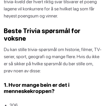
trivia-kveld der hvert riktig svar tilsvarer et poeng
lagene vil konkurrere for å se hvilket lag som får
høyest poengsum og vinner.
Beste Trivia spørsmål for
voksne
Du kan stille trivia-spørsmål om historie, filmer, TV-
serier, sport, geografi og mange flere. Hvis du ikke
er så sikker på hvilke spørsmål du bør stille om,
prøv noen av disse:
1. Hvor mange bein er det i
menneskekroppen?
306