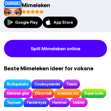
Mimeleken
Google Play
App Store
Spill Mimeleken online
Beste Mimeleken ideer for voksne
Bryllupskake
Cowboystøvler
Titanic
Elektrisk gitar
Disco ball
sveitsisk ost
Super bolle
Teposer
Første kyss
Hummer
Møbler