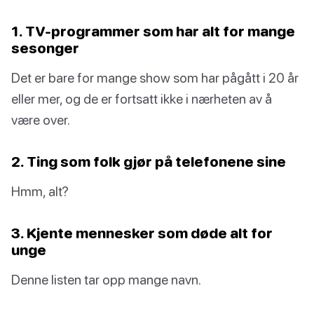
1. TV-programmer som har alt for mange
sesonger
Det er bare for mange show som har pågått i 20 år
eller mer, og de er fortsatt ikke i nærheten av å
være over.
2. Ting som folk gjør på telefonene sine
Hmm, alt?
3. Kjente mennesker som døde alt for
unge
Denne listen tar opp mange navn.