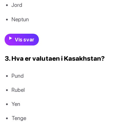
Jord
Neptun
Vis svar
3. Hva er valutaen i Kasakhstan?
Pund
Rubel
Yen
Tenge