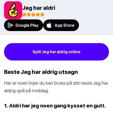
Jeg har aldri
Google Play
App Store
Spill Jeg har aldrig online
Beste Jeg har aldrig utsagn
Her er noen linjer du kan bruke på ditt neste Jeg har
aldrig spill på middag:
1. Aldri har jeg noen gang kysset en gutt.