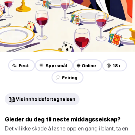
🥳 Fest
💬 Spørsmål
🌐 Online
🔞 18+
🎈 Feiring
📖
Vis innholdsfortegnelsen
Gleder du deg til neste middagsselskap?
Det vil ikke skade å løsne opp en gang i blant, ta en