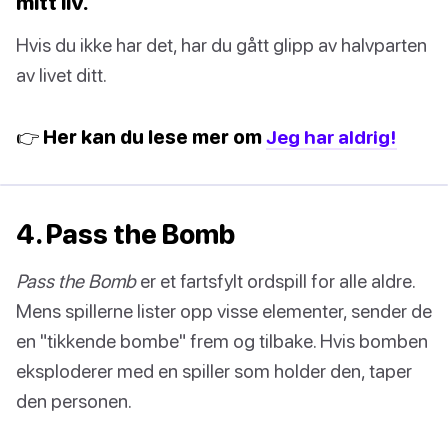
mitt liv.
Hvis du ikke har det, har du gått glipp av halvparten
av livet ditt.
👉 Her kan du lese mer om
Jeg har aldrig!
4. Pass the Bomb
Pass the Bomb
er et fartsfylt ordspill for alle aldre.
Mens spillerne lister opp visse elementer, sender de
en "tikkende bombe" frem og tilbake. Hvis bomben
eksploderer med en spiller som holder den, taper
den personen.