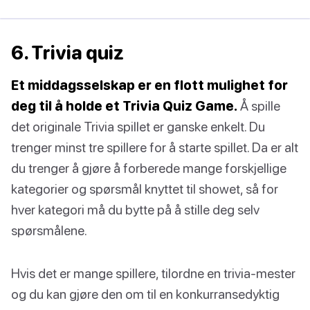
6. Trivia quiz
Et middagsselskap er en flott mulighet for
deg til å holde et Trivia Quiz Game.
Å spille
det originale Trivia spillet er ganske enkelt. Du
trenger minst tre spillere for å starte spillet. Da er alt
du trenger å gjøre å forberede mange forskjellige
kategorier og spørsmål knyttet til showet, så for
hver kategori må du bytte på å stille deg selv
spørsmålene.
Hvis det er mange spillere, tilordne en trivia-mester
og du kan gjøre den om til en konkurransedyktig