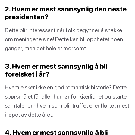
2. Hvem er mest sannsynlig den neste
presidenten?
Dette blir interessant når folk begynner å snakke
om meningene sine! Dette kan bli opphetet noen
ganger, men det hele er morsomt.
3. Hvem er mest sannsynlig å bli
forelsket i år?
Hvem elsker ikke en god romantisk historie? Dette
spørsmålet får alle i humør for kjærlighet og starter
samtaler om hvem som blir truffet eller flørtet mest
i løpet av dette året.
4. Hvem er mest sannsynlig å bli