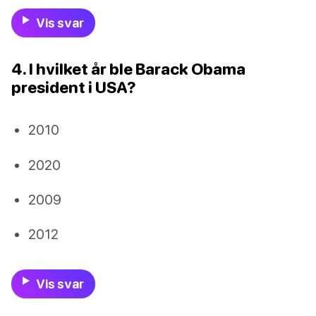
Vis svar
4. I hvilket år ble Barack Obama
president i USA?
2010
2020
2009
2012
Vis svar