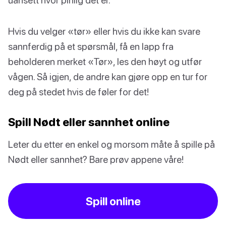
Hvis du velger «tør» eller hvis du ikke kan svare
sannferdig på et spørsmål, få en lapp fra
beholderen merket «Tør», les den høyt og utfør
vågen. Så igjen, de andre kan gjøre opp en tur for
deg på stedet hvis de føler for det!
Spill Nødt eller sannhet online
Leter du etter en enkel og morsom måte å spille på
Nødt eller sannhet? Bare prøv appene våre!
Spill online