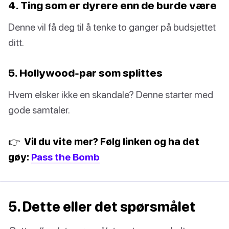
4. Ting som er dyrere enn de burde være
Denne vil få deg til å tenke to ganger på budsjettet
ditt.
5. Hollywood-par som splittes
Hvem elsker ikke en skandale? Denne starter med
gode samtaler.
👉 Vil du vite mer? Følg linken og ha det
gøy:
Pass the Bomb
5. Dette eller det spørsmålet