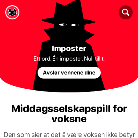
Imposter
Ett ord. Én imposter. Null tillit.
Avslør vennene dine
Middagsselskapspill for
voksne
Den som sier at det å være voksen ikke betyr