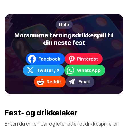
Dele
Morsomme terningsdrikkespill til
din neste fest
Facebook
Pinterest
Twitter / X
WhatsApp
Reddit
Email
Fest- og drikkeleker
Enten du er i en bar og leter etter et drikkespill, eller