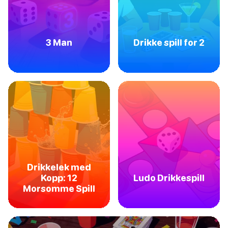
3 Man
Drikke spill for 2
Drikkelek med
Kopp: 12
Ludo Drikkespill
Morsomme Spill