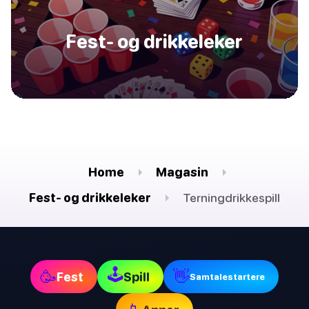
Fest- og drikkeleker
Home
Magasin
Fest- og drikkeleker
Terningdrikkespill
🕹
🥳
👋
Fest
Spill
Samtalestartere