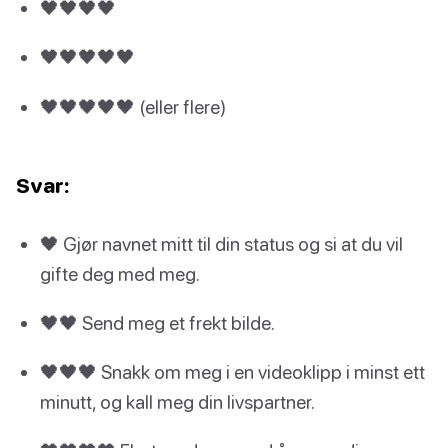
🖤🖤🖤🖤
🖤🖤🖤🖤🖤
🖤🖤🖤🖤🖤 (eller flere)
Svar:
🖤 Gjør navnet mitt til din status og si at du vil
gifte deg med meg.
🖤🖤 Send meg et frekt bilde.
🖤🖤🖤 Snakk om meg i en videoklipp i minst ett
minutt, og kall meg din livspartner.