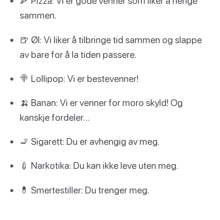
🍕 Pizza: Vi er gode venner som liker å henge
sammen.
🍺 Øl: Vi liker å tilbringe tid sammen og slappe
av bare for å la tiden passere.
🍭 Lollipop: Vi er bestevenner!
🍌 Banan: Vi er venner for moro skyld! Og
kanskje fordeler…
🚬 Sigarett: Du er avhengig av meg.
💉 Narkotika: Du kan ikke leve uten meg.
💊 Smertestiller: Du trenger meg.