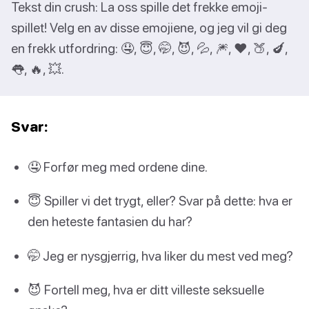
Tekst din crush: La oss spille det frekke emoji-
spillet! Velg en av disse emojiene, og jeg vil gi deg
en frekk utfordring: 🤤, 😇, 🤭, 😈, 💦, 🎆, ❤️, 🍑, 🍆,
👅, 🔥, 💥.
Svar:
🤤 Forfør meg med ordene dine.
😇 Spiller vi det trygt, eller? Svar på dette: hva er
den heteste fantasien du har?
🤭 Jeg er nysgjerrig, hva liker du mest ved meg?
😈 Fortell meg, hva er ditt villeste seksuelle