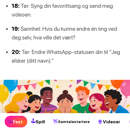
18:
Tør: Syng din favorittsang og send meg
videoen.
19:
Sannhet: Hvis du kunne endre én ting ved
deg selv, hva ville det vært?
20:
Tør: Endre WhatsApp-statusen din til “Jeg
elsker (ditt navn).”
🕹
🥳
👋
🍿
Fest
Spill
Videoer
Samtalestartere