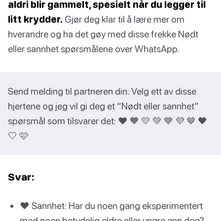
aldri blir gammelt, spesielt når du legger til
litt krydder.
Gjør deg klar til å lære mer om
hverandre og ha det gøy med disse frekke Nødt
eller sannhet spørsmålene over WhatsApp.
Send melding til partneren din: Velg ett av disse
hjertene og jeg vil gi deg et “Nødt eller sannhet”
spørsmål som tilsvarer det: ❤️ 🧡 💛 💚 💙 💜 🤎 🖤
🤍 🩷
Svar:
❤️ Sannhet: Har du noen gang eksperimentert
med noen betydelig eldre eller yngre enn deg?