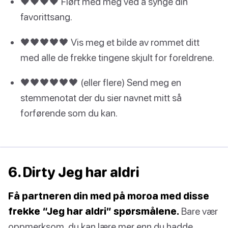
🖤🖤🖤🖤 Flørt med meg ved å synge din
favorittsang.
🖤🖤🖤🖤🖤 Vis meg et bilde av rommet ditt
med alle de frekke tingene skjult for foreldrene.
🖤🖤🖤🖤🖤🖤 (eller flere) Send meg en
stemmenotat der du sier navnet mitt så
forførende som du kan.
6. Dirty Jeg har aldri
Få partneren din med på moroa med disse
frekke “Jeg har aldri” spørsmålene.
Bare vær
oppmerksom, du kan lære mer enn du hadde