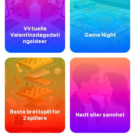
Virtuelle
Valentinsdagsdati
Game Night
ngsideer
Beste brettspill for
Nødt eller sannhet
2 spillere