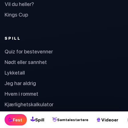
Vil du heller?
Kings Cup
SPILL
Quiz for bestevenner
Nødt eller sannhet
Lykketall
Jeg har aldrig
Hvem i rommet
Kjærlighetskalkulator
🕹
🥳
👋
🍿
Fest
Spill
Videoer
Samtalestartere
SAMTALESTARTERE