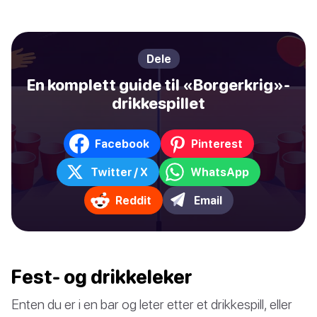
Dele
En komplett guide til «Borgerkrig»-
drikkespillet
Facebook
Pinterest
Twitter / X
WhatsApp
Reddit
Email
Fest- og drikkeleker
Enten du er i en bar og leter etter et drikkespill, eller