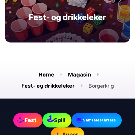
Fest- og drikkeleker
Home
Magasin
Fest- og drikkeleker
Borgerkrig
🕹
🥳
👋
Fest
Spill
Samtalestartere
📱
Apper