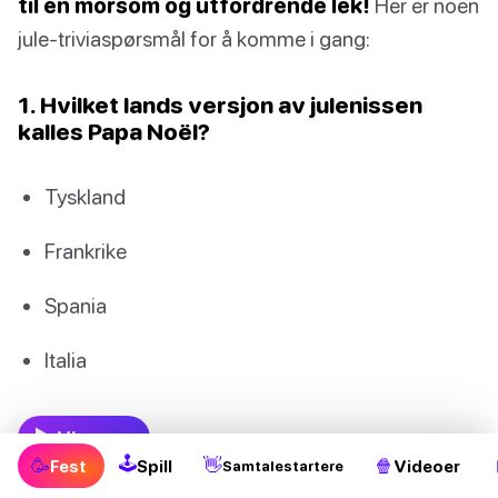
til en morsom og utfordrende lek!
Her er noen
jule-triviaspørsmål for å komme i gang:
1. Hvilket lands versjon av julenissen
kalles Papa Noël?
Tyskland
Frankrike
Spania
Italia
Vis svar
🕹
🥳
👋
🍿
Fest
Spill
Videoer
Samtalestartere