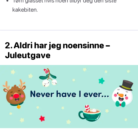
Tøm glasset hvis noen tilbyr deg den siste
kakebiten.
2. Aldri har jeg noensinne –
Juleutgave