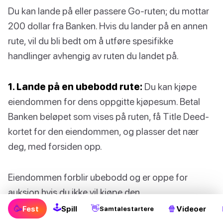
Du kan lande på eller passere Go-ruten; du mottar
200 dollar fra Banken. Hvis du lander på en annen
rute, vil du bli bedt om å utføre spesifikke
handlinger avhengig av ruten du landet på.
1. Lande på en ubebodd rute:
Du kan kjøpe
eiendommen for dens oppgitte kjøpesum. Betal
Banken beløpet som vises på ruten, få Title Deed-
kortet for den eiendommen, og plasser det nær
deg, med forsiden opp.
Eiendommen forblir ubebodd og er oppe for
auksjon hvis du ikke vil kjøpe den.
🕹
🥳
👋
🍿
Fest
Spill
Videoer
Samtalestartere
🤓
Foreslått for deg:
Topp 10 mest