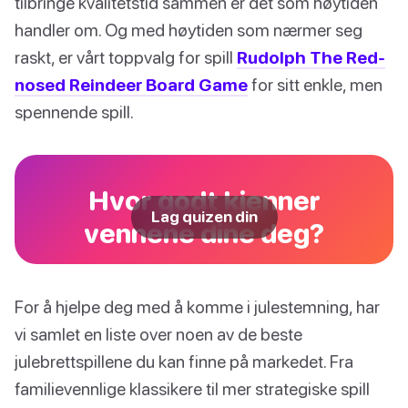
tilbringe kvalitetstid sammen er det som høytiden
handler om. Og med høytiden som nærmer seg
raskt, er vårt toppvalg for spill
Rudolph The Red-
nosed Reindeer Board Game
for sitt enkle, men
spennende spill.
Hvor godt kjenner
Lag quizen din
vennene dine deg?
For å hjelpe deg med å komme i julestemning, har
vi samlet en liste over noen av de beste
julebrettspillene du kan finne på markedet. Fra
familievennlige klassikere til mer strategiske spill