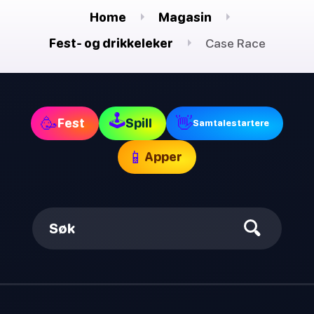
Home
Magasin
Fest- og drikkeleker
Case Race
🕹
🥳
👋
Fest
Spill
Samtalestartere
📱
Apper
Søk