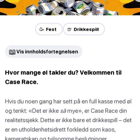
🥳 Fest
🍺 Drikkespill
📖
Vis innholdsfortegnelsen
Hvor mange øl takler du? Velkommen til
Case Race.
Hvis du noen gang har sett på en full kasse med øl
og tenkt: «Det er ikke
så
mye», er Case Race din
realitetssjekk. Dette er ikke bare et drikkespill – det
er en utholdenhetsidrett forkledd som kaos,
kameratskap og tvilsomme beslutninger.