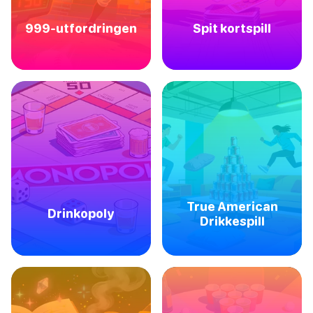
999-utfordringen
Spit kortspill
True American
Drinkopoly
Drikkespill