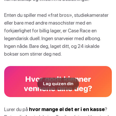
Enten du spiller med «frat bros», studiekamerater
eller bare med andre masochister med en
forkjærlighet for billig lager, er Case Race en
legendarisk duell. Ingen snarveier med ølbong.
Ingen nåde. Bare deg, laget ditt, og 24 iskalde
bokser som stirrer deg ned.
Hvor godt kjenner
Lag quizen din
vennene dine deg?
Lurer du på
hvor mange øl det er i en kasse
?