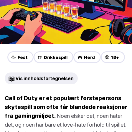
🥳 Fest
🍺 Drikkespill
🎮 Nerd
🔞 18+
📖
Vis innholdsfortegnelsen
Call of Duty er et populært førstepersons
skytespill som ofte får blandede reaksjoner
fra gamingmiljøet.
Noen elsker det, noen hater
det, og noen har bare et love-hate forhold til spillet.