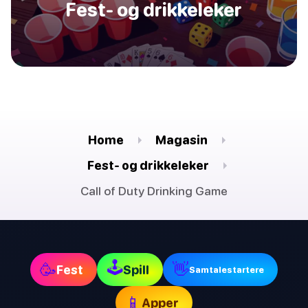
Fest- og drikkeleker
Home
Magasin
Fest- og drikkeleker
Call of Duty Drinking Game
🕹
🥳
👋
Fest
Spill
Samtalestartere
📱
Apper