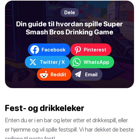
Dele
Din guide til hvordan spille Super
Smash Bros Drinking Game
Facebook
Pinterest
Twitter / X
WhatsApp
Reddit
Email
Fest- og drikkeleker
Enten du er i en bar og leter etter et drikkespill, eller
er hjemme og vil spille festspill. Vi har dekket de beste
spillene til neste fest!