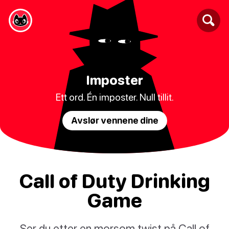
Imposter
Ett ord. Én imposter. Null tillit.
Avslør vennene dine
Call of Duty Drinking
Game
Ser du etter en morsom twist på Call of