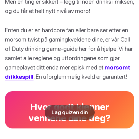
Men én ting er sikkert – legg til noen drinks i miksen,
og du får et helt nytt nivå av moro!
Enten du er en hardcore fan eller bare ser etter en
morsom twist på gamingkveldene dine, er vår Call
of Duty drinking game-guide her for å hjelpe. Vi har
samlet alle reglene og utfordringene som gjør
gameplayet ditt enda mer episk med et
morsomt
drikkespill
. En uforglemmelig kveld er garantert!
Hvor godt kjenner
Lag quizen din
vennene dine deg?